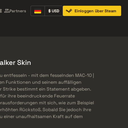
Partners
$ USD
Einloggen über Steam
Containers
Music Kits
Pins
Patches
alker Skin
zu entfesseln - mit dem fesselnden MAC-10 |
ken Funktionen und seinem auffälligen
er Strike bestimmt ein Statement abgeben.
für ihre beeindruckende Feuerrate
erausforderungen mit sich, wie zum Beispiel
erhöhten Rückstoß. Sobald Sie jedoch ihre
zu einer unaufhaltsamen Kraft auf dem