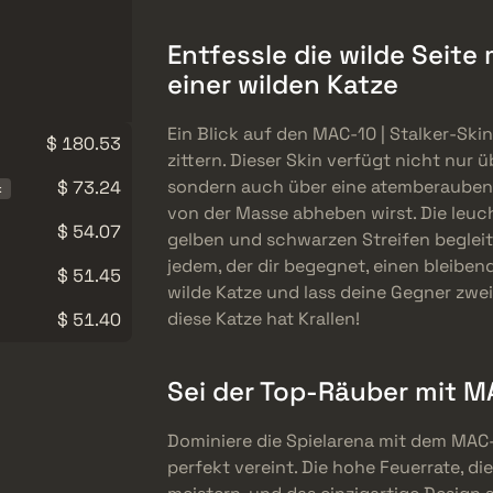
Entfessle die wilde Seit
einer wilden Katze
Ein Blick auf den MAC-10 | Stalker-Sk
$ 180.53
zittern. Dieser Skin verfügt nicht nur
sondern auch über eine atemberaubend
$ 73.24
k
von der Masse abheben wirst. Die leuc
$ 54.07
gelben und schwarzen Streifen begleite
jedem, der dir begegnet, einen bleiben
$ 51.45
wilde Katze und lass deine Gegner zwe
diese Katze hat Krallen!
$ 51.40
Sei der Top-Räuber mit MA
Dominiere die Spielarena mit dem MAC-10
perfekt vereint. Die hohe Feuerrate, d