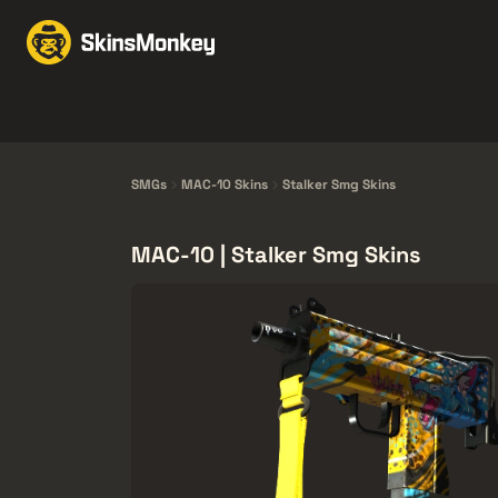
Skins handeln
Marke
Knives
Gloves
Pistols
Rifles
SMGs
MAC-10 Skins
Stalker Smg Skins
MAC-10 | Stalker Smg Skins