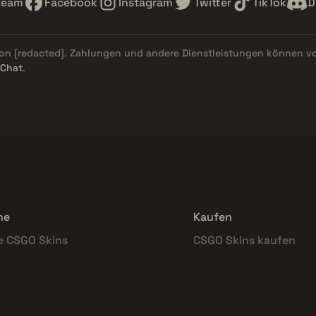
team
Facebook
Instagram
Twitter
TikTok
D
von
[redacted]
. Zahlungen und andere Dienstleistungen können v
 Chat
.
he
Kaufen
e CSGO Skins
CSGO Skins kaufen