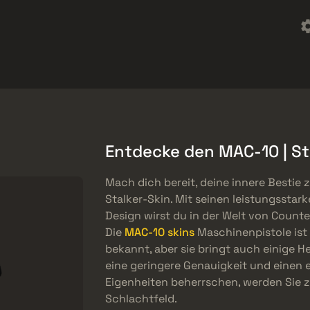
t
Werbegeschenke
Hilfszentrum
Mehr
SMGs
Heavy
Charms
Agents
Entdecke den MAC-10 | St
Mach dich bereit, deine innere Bestie 
Stalker-Skin. Mit seinen leistungsstar
Design wirst du in der Welt von Count
Die
MAC-10 skins
Maschinenpistole ist 
bekannt, aber sie bringt auch einige H
eine geringere Genauigkeit und einen 
Eigenheiten beherrschen, werden Sie 
Schlachtfeld.