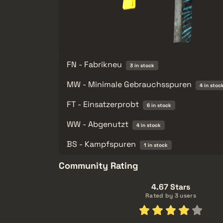
FN - Fabrikneu
3 in stock
MW - Minimale Gebrauchsspuren
4 in stoc
FT - Einsatzerprobt
6 in stock
WW - Abgenutzt
4 in stock
BS - Kampfspuren
1 in stock
Community Rating
4.67 Stars
Rated by 3 users