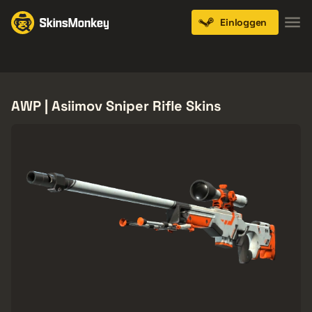
Einloggen
Knives
Gloves
Pistols
Rifles
SMGs
AWP | Asiimov Sniper Rifle Skins