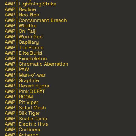
AWP | Lightning Strike
AWP | Redline
AWP | Neo-Noir
AWP | Containment Breach
AWP | Wildfire
AWP | Oni Taiji
AWP | Worm God
AWP | Capillary
AWP | The Prince
AWP | Elite Build
AWP | Exoskeleton
AWP | Chromatic Aberration
AWP | PAW
AWP | Man-o'-war
AWP | Graphite
AWP | Desert Hydra
AWP | Pink DDPAT
AWP | BOOM
AWP | Pit Viper
AWP | Safari Mesh
AWP | Silk Tiger
AWP | Snake Camo
AWP | Electric Hive
AWP | Corticera
AWP | Acheron