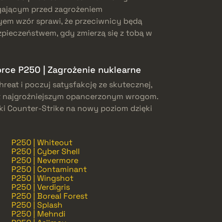
gającym przed zagrożeniem
em wzór sprawi, że przeciwnicy będą
ezpieczeństwem, gdy zmierzą się z tobą w
órce P250 | Zagrożenie nuklearne
reat i poczuj satysfakcję ze skutecznej,
et najgroźniejszym opancerzonym wrogom.
wki Counter-Strike na nowy poziom dzięki
P250 | Whiteout
P250 | Cyber Shell
P250 | Nevermore
P250 | Contaminant
P250 | Wingshot
P250 | Verdigris
P250 | Boreal Forest
P250 | Splash
P250 | Mehndi