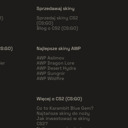
Sprzedawaj skiny
O)
Sprzedaj skiny CS2
(CS:GO)
Blog o CS2 (CS:GO)
CS:GO)
Najlepsze skiny AWP
AWP Asiimov
er
AWP Dragon Lore
AWP Desert Hydra
AWP Gungnir
AWP Wildfire
Więcej o CS2 (CS:GO)
Co to Karambit Blue Gem?
Najtańsze skiny do noży
Jak inwestować w skiny
CS2?