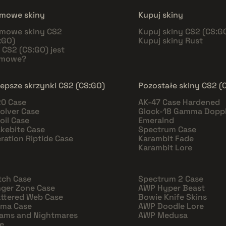
mowe skiny
Kupuj skiny
mowe skiny CS2
Kupuj skiny CS2 (CS:G
:GO)
Kupuj skiny Rust
 CS2 (CS:GO) jest
rmowe?
lepsze skrzynki CS2 (CS:GO)
Pozostałe skiny CS2 (
0 Case
AK-47 Case Hardened
olver Case
Glock-18 Gamma Doppl
oil Case
Emeralnd
kebite Case
Spectrum Case
ration Riptide Case
Karambit Fade
Karambit Lore
tch Case
Spectrum 2 Case
ger Zone Case
AWP Hyper Beast
ttered Web Case
Bowie Knife Skins
sma Case
AWP Doodle Lore
ams and Nightmares
AWP Medusa
e