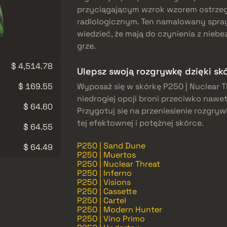
przyciągającym wzrok wzorem ostrze
radiologicznym. Ten namalowany spray
wiedzieć, że mają do czynienia z nieb
grze.
$ 4,514.78
Ulepsz swoją rozgrywkę dzięki sk
$ 169.55
Wyposaż się w skórkę P250 | Nuclear Th
niedrogiej opcji broni przeciwko naw
$ 64.60
Przygotuj się na przeniesienie rozgry
tej efektownej i potężnej skórce.
$ 64.55
P250 | Sand Dune
$ 64.49
P250 | Muertos
P250 | Nuclear Threat
P250 | Inferno
P250 | Visions
P250 | Cassette
P250 | Cartel
P250 | Modern Hunter
P250 | Vino Primo