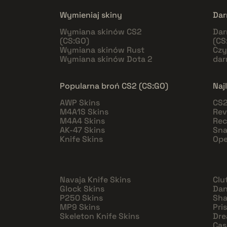
Wymieniaj skiny
Dar
Wymiana skinów CS2
Dar
(CS:GO)
(CS
Wymiana skinów Rust
Czy
Wymiana skinów Dota 2
da
Popularna broń CS2 (CS:GO)
Naj
AWP Skins
CS2
M4A1S Skins
Rev
M4A4 Skins
Rec
AK-47 Skins
Sna
Knife Skins
Ope
Navaja Knife Skins
Clu
Glock Skins
Dan
P250 Skins
Sha
MP9 Skins
Pri
Skeleton Knife Skins
Dre
Cas