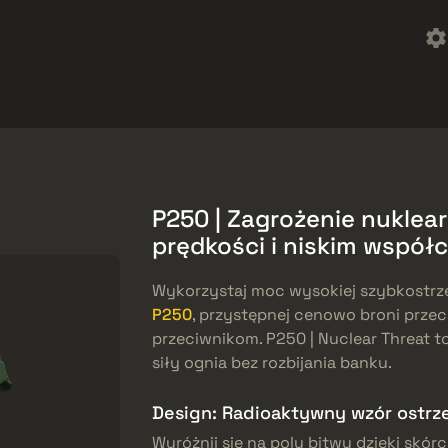
reebies
Centrum pomocy
Więcej
SMGs
Heavy
Charms
Agents
P250 | Zagrożenie nuklear
prędkości i niskim współ
Wykorzystaj moc wysokiej szybkostrzel
P250
, przystępnej cenowo broni prz
przeciwnikom. P250 | Nuclear Threat to
siły ognia bez rozbijania banku.
Design: Radioaktywny wzór ostr
Wyróżnij się na polu bitwy dzięki skórc