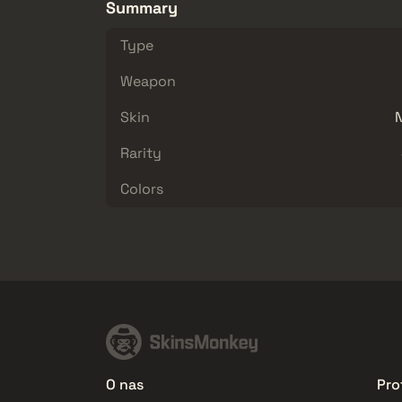
Summary
Type
Weapon
Skin
N
Rarity
Colors
O nas
Prof