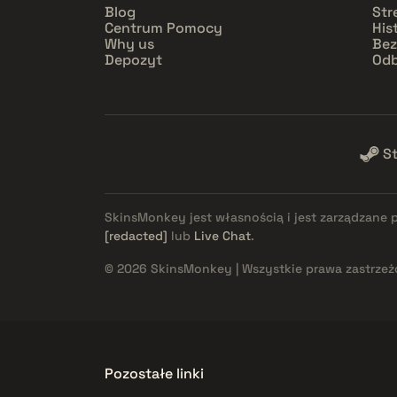
Blog
Str
Centrum Pomocy
His
Why us
Bez
Depozyt
Odb
S
SkinsMonkey jest własnością i jest zarządzane 
[redacted]
lub
Live Chat
.
© 2026 SkinsMonkey | Wszystkie prawa zastrzeż
Pozostałe linki