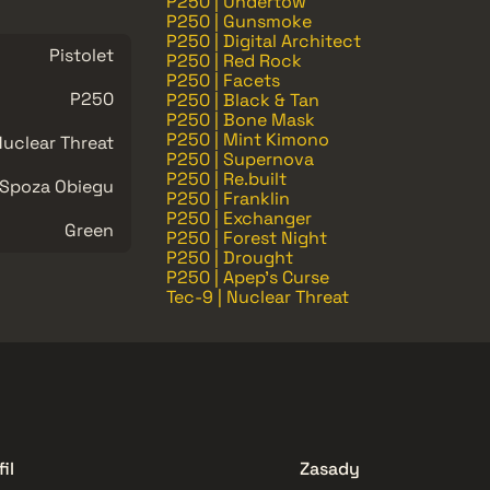
P250 | Undertow
P250 | Gunsmoke
P250 | Digital Architect
Pistolet
P250 | Red Rock
P250 | Facets
P250
P250 | Black & Tan
P250 | Bone Mask
P250 | Mint Kimono
uclear Threat
P250 | Supernova
P250 | Re.built
Spoza Obiegu
P250 | Franklin
P250 | Exchanger
Green
P250 | Forest Night
P250 | Drought
P250 | Apep's Curse
Tec-9 | Nuclear Threat
il
Zasady