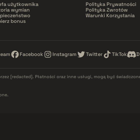
efa użytkownika
Polityka Prywatności
toria wymian
Polityka Zwrotów
pieczeństwo
Warunki Korzystania
ierz bonus
team
Facebook
Instagram
Twitter
TikTok
D
przez
[redacted]
. Płatności oraz inne usługi, mogą być świadczon
one.