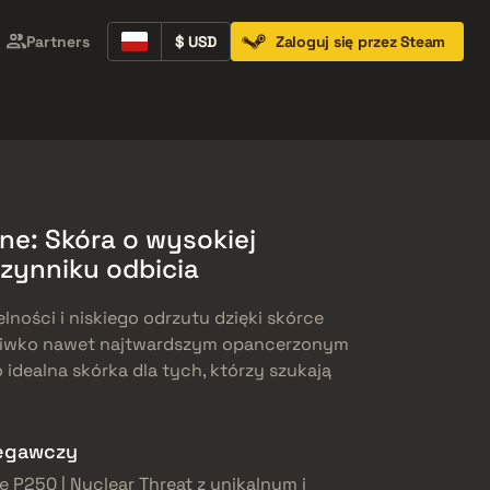
Partners
$ USD
Zaloguj się przez Steam
Containers
Music Kits
Pins
Patches
ne: Skóra o wysokiej
czynniku odbicia
ności i niskiego odrzutu dzięki skórce
eciwko nawet najtwardszym opancerzonym
 idealna skórka dla tych, którzy szukają
zegawczy
e P250 | Nuclear Threat z unikalnym i