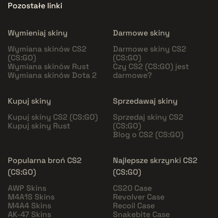
Pozostałe linki
Wymieniaj skiny
Darmowe skiny
Wymiana skinów CS2
Darmowe skiny CS2
(CS:GO)
(CS:GO)
Wymiana skinów Rust
Czy CS2 (CS:GO) jest
Wymiana skinów Dota 2
darmowe?
Kupuj skiny
Sprzedawaj skiny
Kupuj skiny CS2 (CS:GO)
Sprzedaj skiny CS2
Kupuj skiny Rust
(CS:GO)
Blog o CS2 (CS:GO)
Popularna broń CS2
Najlepsze skrzynki CS2
(CS:GO)
(CS:GO)
AWP Skins
CS20 Case
M4A1S Skins
Revolver Case
M4A4 Skins
Recoil Case
AK-47 Skins
Snakebite Case