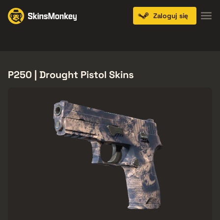
Zaloguj się
Knives
Gloves
Pistols
Rifles
SMGs
P250 | Drought Pistol Skins