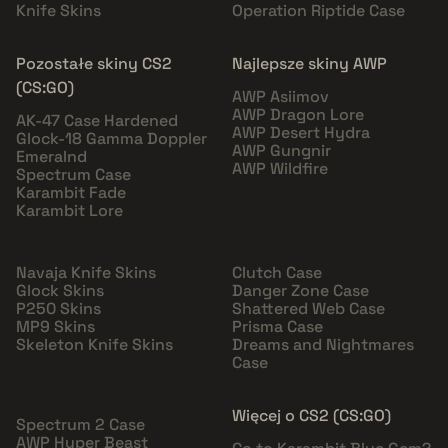
Knife Skins
Operation Riptide Case
Pozostałe skiny CS2
Najlepsze skiny AWP
(CS:GO)
AWP Asiimov
AWP Dragon Lore
AK-47 Case Hardened
AWP Desert Hydra
Glock-18 Gamma Doppler
AWP Gungnir
Emeralnd
AWP Wildfire
Spectrum Case
Karambit Fade
Karambit Lore
Navaja Knife Skins
Clutch Case
Glock Skins
Danger Zone Case
P250 Skins
Shattered Web Case
MP9 Skins
Prisma Case
Skeleton Knife Skins
Dreams and Nightmares
Case
Więcej o CS2 (CS:GO)
Spectrum 2 Case
AWP Hyper Beast