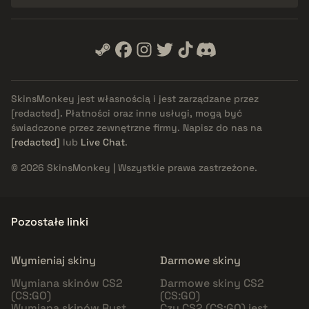
SkinsMonkey jest własnością i jest zarządzane przez
[redacted]
. Płatności oraz inne usługi, mogą być
świadczone przez zewnętrzne firmy. Napisz do nas na
[redacted]
lub
Live Chat
.
© 2026 SkinsMonkey | Wszystkie prawa zastrzeżone.
Pozostałe linki
Wymieniaj skiny
Darmowe skiny
Wymiana skinów CS2
Darmowe skiny CS2
(CS:GO)
(CS:GO)
Wymiana skinów Rust
Czy CS2 (CS:GO) jest