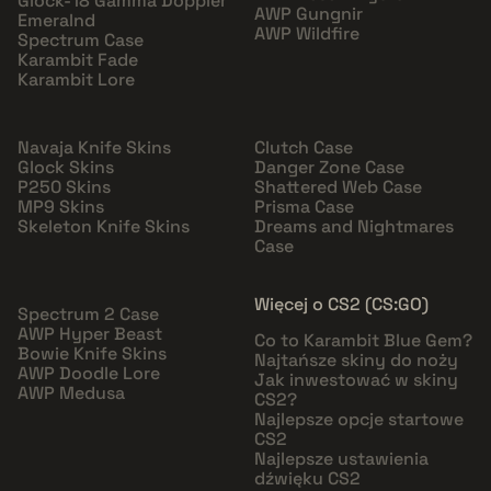
Glock-18 Gamma Doppler
AWP Gungnir
Emeralnd
AWP Wildfire
Spectrum Case
Karambit Fade
Karambit Lore
Navaja Knife Skins
Clutch Case
Glock Skins
Danger Zone Case
P250 Skins
Shattered Web Case
MP9 Skins
Prisma Case
Skeleton Knife Skins
Dreams and Nightmares
Case
Więcej o CS2 (CS:GO)
Spectrum 2 Case
AWP Hyper Beast
Co to Karambit Blue Gem?
Bowie Knife Skins
Najtańsze skiny do noży
AWP Doodle Lore
Jak inwestować w skiny
AWP Medusa
CS2?
Najlepsze opcje startowe
CS2
Najlepsze ustawienia
dźwięku CS2