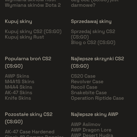
Wymiana skinów Dota 2
darmowe?
Kupuj skiny
Sprzedawaj skiny
Kupuj skiny CS2 (CS:GO)
Sprzedaj skiny CS2
Kupuj skiny Rust
(CS:GO)
Blog o CS2 (CS:GO)
Popularna broń CS2
Najlepsze skrzynki CS2
(CS:GO)
(CS:GO)
AWP Skins
CS20 Case
M4A1S Skins
Revolver Case
M4A4 Skins
Recoil Case
AK-47 Skins
Snakebite Case
Knife Skins
Operation Riptide Case
Pozostałe skiny CS2
Najlepsze skiny AWP
(CS:GO)
AWP Asiimov
AWP Dragon Lore
AK-47 Case Hardened
AWP Desert Hydra