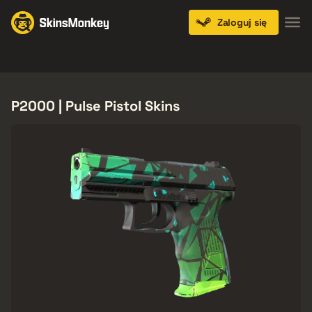
Zaloguj się
Knives
Gloves
Pistols
Rifles
SMGs
P2000 | Pulse Pistol Skins