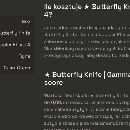
Ile kosztuje ★ Butterfly 
4?
Nóż
Jako jedna z najbardziej pożądanych s
utterfly Knife
Butterfly Knife | Gamma Doppler Phase
zależności od czynników takich jak st
pler Phase 4
SkinsMonkey najnowsze ceny ★ Butterf
skorzystaj z okazji, aby dodać to rzadk
Tajne
Cyan, Green
★ Butterfly Knife | Gamma
score
Wartość float skórki ★ Butterfly Knif
do 0,08, co oznacza, że jest ona dost
minimalnie zużytym. W stanie fabryc
otarcia wzdłuż krawędzi tnącej, a licz
zużycia zbliża się do maksimum. Efekt