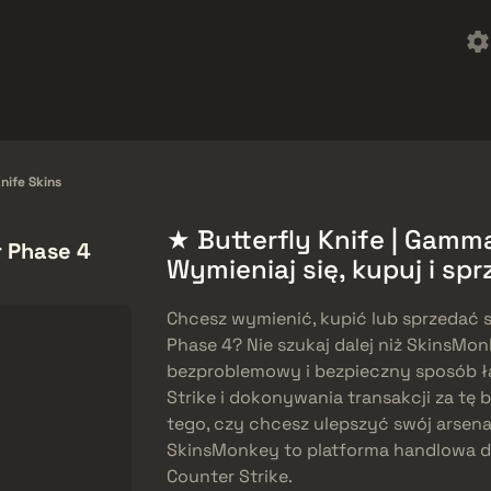
reebies
Centrum pomocy
Więcej
SMGs
Heavy
Charms
Agents
nife Skins
★ Butterfly Knife | Gamm
r Phase 4
Wymieniaj się, kupuj i s
Chcesz wymienić, kupić lub sprzedać 
Phase 4? Nie szukaj dalej niż SkinsMon
bezproblemowy i bezpieczny sposób łą
Strike i dokonywania transakcji za tę 
tego, czy chcesz ulepszyć swój arsena
SkinsMonkey to platforma handlowa d
Counter Strike.