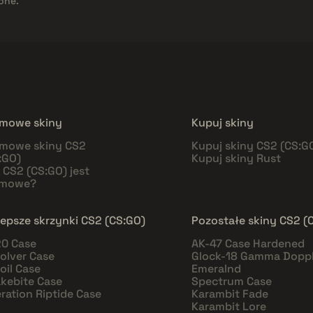
one.
mowe skiny
Kupuj skiny
mowe skiny CS2
Kupuj skiny CS2 (CS:G
:GO)
Kupuj skiny Rust
 CS2 (CS:GO) jest
rmowe?
lepsze skrzynki CS2 (CS:GO)
Pozostałe skiny CS2 (
0 Case
AK-47 Case Hardened
olver Case
Glock-18 Gamma Doppl
oil Case
Emeralnd
kebite Case
Spectrum Case
ration Riptide Case
Karambit Fade
Karambit Lore