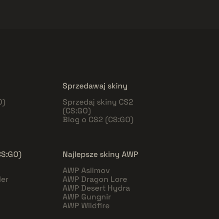
Sprzedawaj skiny
O)
Sprzedaj skiny CS2
(CS:GO)
Blog o CS2 (CS:GO)
CS:GO)
Najlepsze skiny AWP
AWP Asiimov
er
AWP Dragon Lore
AWP Desert Hydra
AWP Gungnir
AWP Wildfire