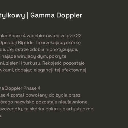
otylkowy | Gamma Doppler
pler Phase 4 zadebiutowała w grze 22
Operacji Riptide. Tę urzekającą skórkę
de. Jej ostrze zdobią hipnotyzujące,
minające wirujący dym, pokryte
, zieleni i turkusu. Rękojeść pozostaje
kami, dodając elegancji tej efektownej
a Doppler Phase 4
ase 4 został powołany do życia przez
órego nazwisko pozostaje nieujawnione.
zczegóły, ta skórka pokazuje artystyczne
a.