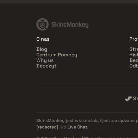
O nas
Prof
Blog
Str
Centrum Pomocy
His
Why us
Bez
Depozyt
Odb
S
SkinsMonkey jest własnością i jest zarządzane 
[redacted]
lub
Live Chat
.