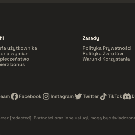
il
Zasady
efa użytkownika
Polityka Prywatności
toria wymian
Polityka Zwrotów
pieczeństwo
Warunki Korzystania
ierz bonus
team
Facebook
Instagram
Twitter
TikTok
D
przez
[redacted]
. Płatności oraz inne usługi, mogą być świadczon