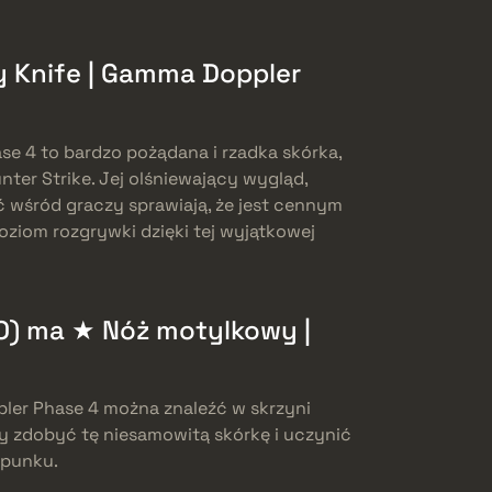
ly Knife | Gamma Doppler
se 4 to bardzo pożądana i rzadka skórka,
ter Strike. Jej olśniewający wygląd,
 wśród graczy sprawiają, że jest cennym
oziom rozgrywki dzięki tej wyjątkowej
) ma ★ Nóż motylkowy |
pler Phase 4 można znaleźć w skrzyni
by zdobyć tę niesamowitą skórkę i uczynić
ipunku.