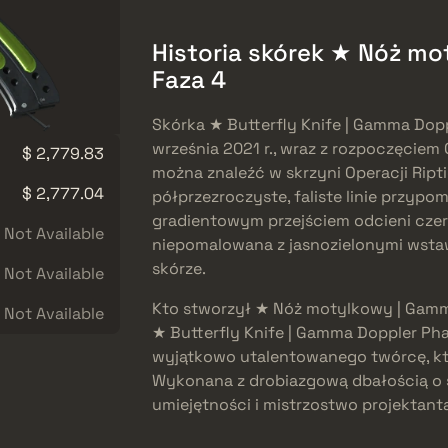
Historia skórek ★ Nóż m
Faza 4
Skórka ★ Butterfly Knife | Gamma Dop
września 2021 r., wraz z rozpoczęciem 
$ 2,779.83
można znaleźć w skrzyni Operacji Ripti
$ 2,777.04
półprzezroczyste, faliste linie przypo
gradientowym przejściem odcieni czerni
Not Available
niepomalowana z jasnozielonymi wstaw
skórze.
Not Available
Kto stworzył ★ Nóż motylkowy | Gamm
Not Available
★ Butterfly Knife | Gamma Doppler Ph
wyjątkowo utalentowanego twórcę, kt
Wykonana z drobiazgową dbałością o s
umiejętności i mistrzostwo projektant