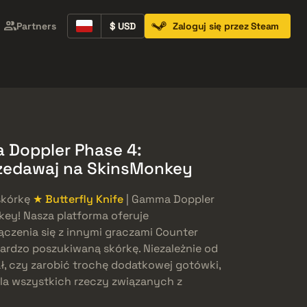
Partners
$ USD
Zaloguj się przez Steam
Containers
Music Kits
Pins
Patches
a Doppler Phase 4:
przedawaj na SkinsMonkey
skórkę
★ Butterfly Knife
| Gamma Doppler
key! Nasza platforma oferuje
czenia się z innymi graczami Counter
bardzo poszukiwaną skórkę. Niezależnie od
ł, czy zarobić trochę dodatkowej gotówki,
la wszystkich rzeczy związanych z