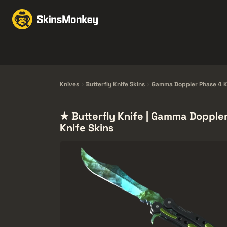
Wymiana
Market
F
Knives
Gloves
Pistols
Rifles
Knives
Butterfly Knife Skins
Gamma Doppler Phase 4 K
★ Butterfly Knife | Gamma Dopple
Knife Skins