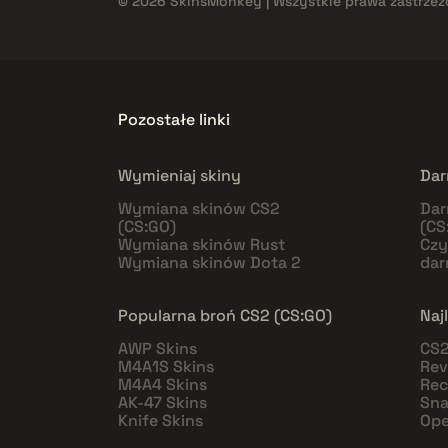
© 2026 SkinsMonkey | Wszystkie prawa zastrzeż
Pozostałe linki
Wymieniaj skiny
Dar
Wymiana skinów CS2
Dar
(CS:GO)
(CS
Wymiana skinów Rust
Czy
Wymiana skinów Dota 2
da
Popularna broń CS2 (CS:GO)
Naj
AWP Skins
CS2
M4A1S Skins
Rev
M4A4 Skins
Rec
AK-47 Skins
Sna
Knife Skins
Ope