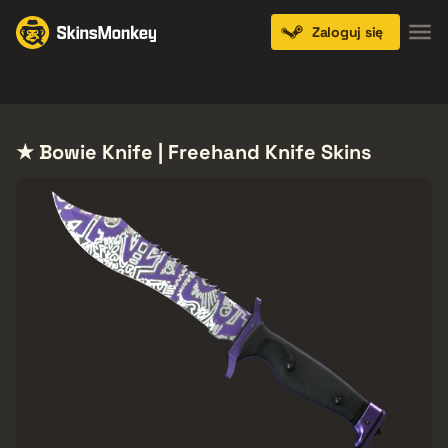
Zaloguj się
Knives
Gloves
Pistols
Rifles
SMGs
★ Bowie Knife | Freehand Knife Skins