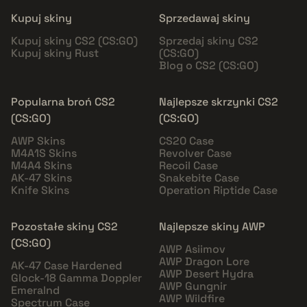
Kupuj skiny
Sprzedawaj skiny
Kupuj skiny CS2 (CS:GO)
Sprzedaj skiny CS2
Kupuj skiny Rust
(CS:GO)
Blog o CS2 (CS:GO)
Popularna broń CS2
Najlepsze skrzynki CS2
(CS:GO)
(CS:GO)
AWP Skins
CS20 Case
M4A1S Skins
Revolver Case
M4A4 Skins
Recoil Case
AK-47 Skins
Snakebite Case
Knife Skins
Operation Riptide Case
Pozostałe skiny CS2
Najlepsze skiny AWP
(CS:GO)
AWP Asiimov
AWP Dragon Lore
AK-47 Case Hardened
AWP Desert Hydra
Glock-18 Gamma Doppler
AWP Gungnir
Emeralnd
AWP Wildfire
Spectrum Case