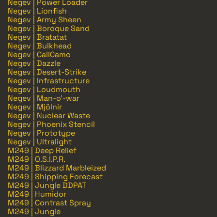
Negev | Power Loader
Negev | Lionfish
Negev | Army Sheen
Negev | Boroque Sand
Negev | Bratatat
Negev | Bulkhead
Negev | CaliCamo
Negev | Dazzle
Negev | Desert-Strike
Negev | Infrastructure
Negev | Loudmouth
Negev | Man-o'-war
Negev | Mjölnir
Negev | Nuclear Waste
Negev | Phoenix Stencil
Negev | Prototype
Negev | Ultralight
M249 | Deep Relief
M249 | O.S.I.P.R.
M249 | Blizzard Marbleized
M249 | Shipping Forecast
M249 | Jungle DDPAT
M249 | Humidor
M249 | Contrast Spray
M249 | Jungle