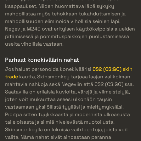
kaappaukset. Niiden huomattava läpäisykyky
mahdollistaa myös tehokkaan tukahduttamisen ja
mahdollisuuden eliminoida vihollisia seinien läpi.
Negev ja M249 ovat erityisen käyttökelpoisia alueiden
pitämisessä ja pommituspaikkojen puolustamisessa
useita vihollisia vastaan.
Parhaat konekiväärin nahat
Jos haluat personoida konekiväärisi
CS2 (CS:GO) skin
trade
kautta, Skinsmonkey tarjoaa laajan valikoiman
mahtavia nahkoja sekä Negeviin että CS2 (CS:GO):ssa.
Saatavilla on erilaisia kuvioita, värejä ja viimeistelyjä,
joten voit mukauttaa aseesi ulkonäön täysin
vastaamaan yksilöllistä tyyliäsi ja mieltymyksiäsi.
Piditpä sitten tyylikkäästä ja modernista ulkoasusta
tai eloisasta ja silmiä hivelevästä muotoilusta,
Skinsmonkeylla on lukuisia vaihtoehtoja, joista voit
valita. Nämä nahat eivät ainoastaan paranna