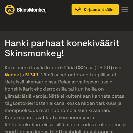
Kirjaudu sisään
Knives
Gloves
Pistols
Rifles
SMGs
Hanki parhaat konekiväärit
Skinsmonkey!
Kaksi merkittävää konekivääriä CS2:ssa (CS:GO) ovat
Negev
ja
M249
. Nämä aseet ostetaan tyypillisesti
tietyissä skenaarioissa. Pelaajat valitsevat usein
konekiväärit ekokierroksilla tai kun heillä on
ylimääräisiä varoja. Niitä ei kuitenkaan kannata ostaa
täysostokierrosten aikana, koska niiden tarkkuus ja
monipuolisuus ovat huonompia kuin kiväärien.
Konekiväärit ovat kuitenkin erinomaisia
lähitaistelutilanteissa, sillä niiden korkea tulinopeus ja
suuri lippaan kapasiteetti mahdollistavat nopeat