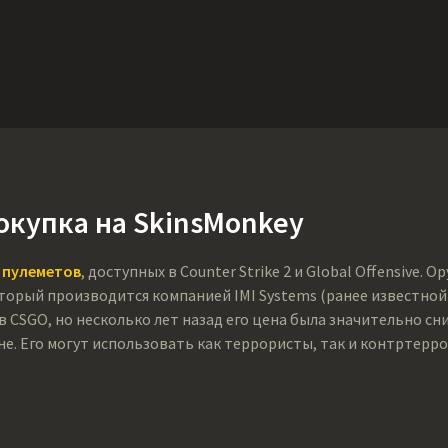
Ништяки
Поддержка
Еще
SMGs
Heavy
Charms
Agents
Co
покупка на SkinsMonkey
 пулеметов
, доступных в Counter Strike 2 и Global Offensive. 
торый производится компанией IMI Systems (ранее известной как
CSGO, но несколько лет назад его цена была значительно сниже
е. Его могут использовать как террористы, так и контртерр