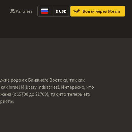
Partners
$ USD
Войти через Steam
ntainers
Music Kits
Pins
Patches
Gra
Оружие родом с Ближнего Востока, так как
 Israel Military Industries). Интересно, что
на (с $5700 до $1700), так что теперь его
ористы.