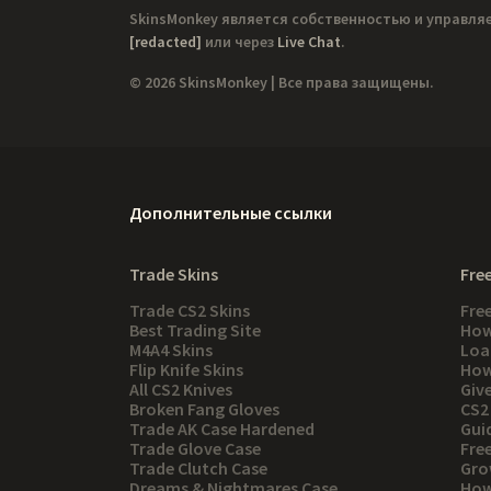
SkinsMonkey является собственностью и управля
[redacted]
или через
Live Chat
.
© 2026 SkinsMonkey | Все права защищены.
Дополнительные ссылки
Trade Skins
Free
Trade CS2 Skins
Fre
Best Trading Site
How
M4A4 Skins
Loa
Flip Knife Skins
How
All CS2 Knives
Giv
Broken Fang Gloves
CS2
Trade AK Case Hardened
Gui
Trade Glove Case
Fre
Trade Clutch Case
Gro
Dreams & Nightmares Case
How