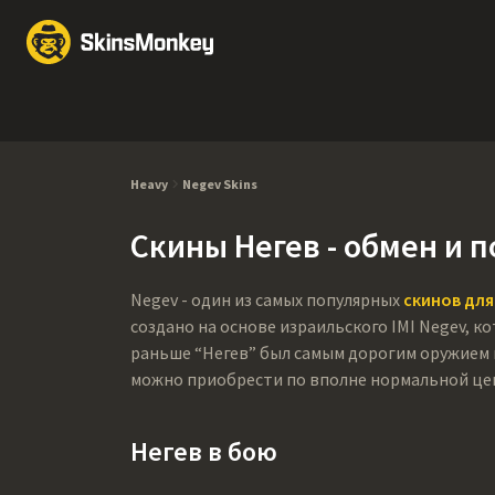
Обмен скинов
Market
Knives
Gloves
Pistols
Rifles
Heavy
Negev Skins
Скины Негев - обмен и 
Negev - один из самых популярных
скинов для
создано на основе израильского IMI Negev, ко
раньше “Негев” был самым дорогим оружием в 
можно приобрести по вполне нормальной цен
Негев в бою