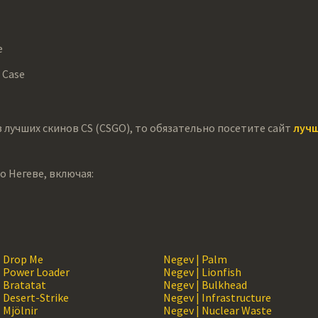
e
 Case
 лучших скинов CS (CSGO), то обязательно посетите сайт
лучш
о Негеве, включая:
| Drop Me
Negev | Palm
| Power Loader
Negev | Lionfish
| Bratatat
Negev | Bulkhead
 Desert-Strike
Negev | Infrastructure
 Mjölnir
Negev | Nuclear Waste