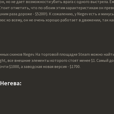
, но не дает возможности убить врага с одного выстрела. Ем
 Стоит отметить, что по обоим этим характеристикам он прев
шним раза дороже - $5200!). К сожалению, у Negev есть и мину
Плюс ко всему, он не очень хорошо работает в движении, так к
ных скинов Negev. На торговой площадке Steam можно найти 
ght, все внешние элементы которого стоят менее $1. Самый дор
чти $1000, а заводская новая версия - $1700.
Негева:
t