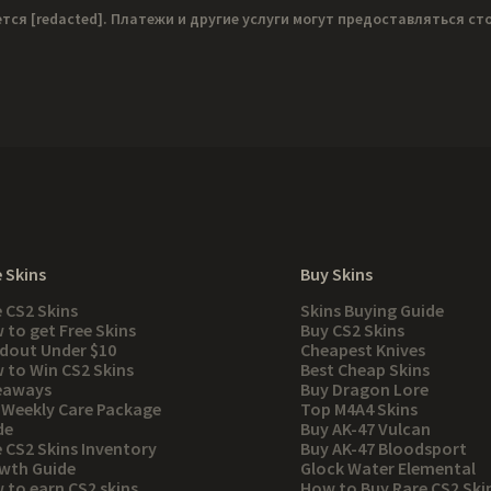
ется
[redacted]
. Платежи и другие услуги могут предоставляться с
 Skins
Buy Skins
e CS2 Skins
Skins Buying Guide
 to get Free Skins
Buy CS2 Skins
dout Under $10
Cheapest Knives
 to Win CS2 Skins
Best Cheap Skins
eaways
Buy Dragon Lore
 Weekly Care Package
Top M4A4 Skins
de
Buy AK-47 Vulcan
e CS2 Skins Inventory
Buy AK-47 Bloodsport
wth Guide
Glock Water Elemental
 to earn CS2 skins
How to Buy Rare CS2 Ski