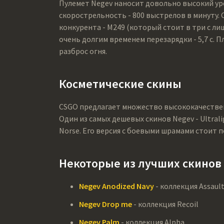
Пулемет Negev наносит довольно высокий урон
скорострельность - 800 выстрелов в минуту.
конкурента - M249 (который стоит в три с ли
очень долгим временем перезарядки - 5,7 с. 
разброс огня.
Косметические скины
CSGO предлагает множество высококачествен
Один из самых дешевых скинов Negev - Ultrali
Norse. Его версия с боевыми шрамами стоит по
Некоторые из лучших скинов 
Negev Anodized Navy
- коллекция Assaul
Negev Drop me
- коллекция Recoil
Negev Palm
- коллекция Alpha