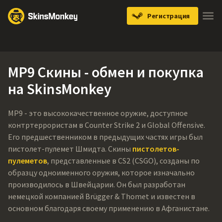
Регистрация
Knives
Gloves
Pistols
Rifles
SMGs
MP9 Скины - обмен и покупка
на SkinsMonkey
MP9 - это высококачественное оружие, доступное
контртеррористам в Counter Strike 2 и Global Offensive.
Его предшественником в предыдущих частях игры был
пистолет-пулемет Шмидта. Скины
пистолетов-
пулеметов
, представленные в CS2 (CSGO), созданы по
образцу одноименного оружия, которое изначально
производилось в Швейцарии. Он был разработан
немецкой компанией Brügger & Thomet и известен в
основном благодаря своему применению в Афганистане.