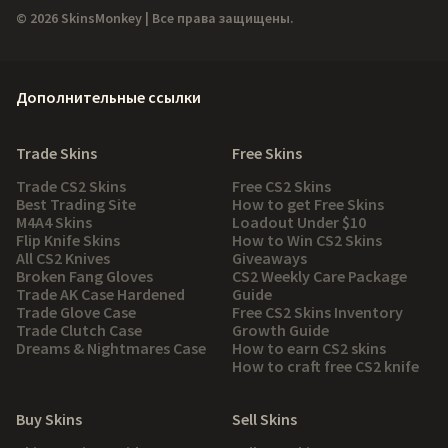
© 2026 SkinsMonkey | Все права защищены.
Дополнительные ссылки
Trade Skins
Free Skins
Trade CS2 Skins
Free CS2 Skins
Best Trading Site
How to get Free Skins
M4A4 Skins
Loadout Under $10
Flip Knife Skins
How to Win CS2 Skins
All CS2 Knives
Giveaways
Broken Fang Gloves
CS2 Weekly Care Package
Trade AK Case Hardened
Guide
Trade Glove Case
Free CS2 Skins Inventory
Trade Clutch Case
Growth Guide
Dreams & Nightmares Case
How to earn CS2 skins
How to craft free CS2 knife
Buy Skins
Sell Skins