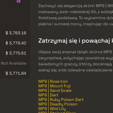
Zachwyć się elegancją skórki MP9 | Wil
malowany wzór niebieskiej lilii, z wdz
fioletową podstawą. To wykwintne dzie
piękna i surowej mocy, inspirując do 
$ 3,783.18
Zatrzymaj się i powąchaj 
$ 3,779.40
Ulepsz swój arsenał dzięki skórce MP9 |
$ 3,775.61
zwycięstwa, wdychając powietrze wyp
Not Available
świadomych graczy, którzy doceniają n
wahaj się; zrób odważne oświadczenie i 
$ 3,771.84
MP9 | Rose Iron
MP9 | Mount Fuji
MP9 | Sand Scale
MP9 | Dart
MP9 | Ruby Poison Dart
MP9 | Deadly Poison
MP9 | Wild Lily