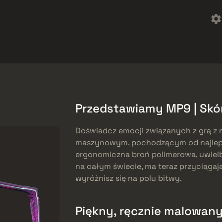
reebies
Centrum pomocy
Więcej
SMGs
Heavy
Charms
Agents
Przedstawiamy MP9 | Skór
Doświadcz emocji związanych z grą z 
maszynowym, pochodzącym od najleps
ergonomiczna broń polimerowa, uwielb
na całym świecie, ma teraz przyciągaj
wyróżnisz się na polu bitwy.
Piękny, ręcznie malowany w