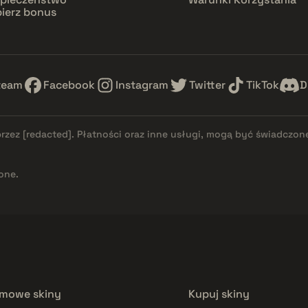
ierz bonus
team
Facebook
Instagram
Twitter
TikTok
D
przez
[redacted]
. Płatności oraz inne usługi, mogą być świadczon
one.
mowe skiny
Kupuj skiny