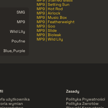
MP9 | Stained Glass
MP9 | Setting Sun
MP9 | Hot Rod
SMG
MP9 | Airlock
MP9 | Music Box
MP9
MP9 | Featherweight
MP9 | Goo
MP9 | Slide
Wild Lily
MP9 | Bioleak
MP9 | Wild Lily
Poufne
Blue, Purple
il
Zasady
efa użytkownika
Polityka Prywatności
toria wymian
Polityka Zwrotów
pieczeństwo
Warunki Korzystania