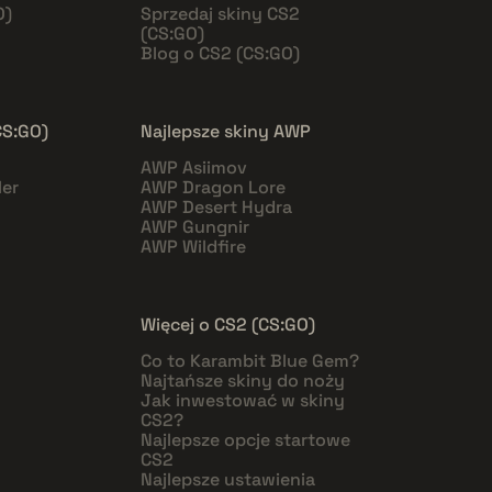
O)
Sprzedaj skiny CS2
(CS:GO)
Blog o CS2 (CS:GO)
CS:GO)
Najlepsze skiny AWP
AWP Asiimov
er
AWP Dragon Lore
AWP Desert Hydra
AWP Gungnir
AWP Wildfire
Więcej o CS2 (CS:GO)
Co to Karambit Blue Gem?
Najtańsze skiny do noży
Jak inwestować w skiny
CS2?
Najlepsze opcje startowe
CS2
Najlepsze ustawienia