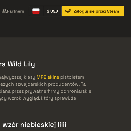
Partners
$ USD
Zaloguj się przez Steam
Containers
Music Kits
Pins
Patches
a Wild Lily
najwyższej klasy
MP9 skins
pistoletem
zych szwajcarskich producentów. Ta
iana przez prywatne firmy ochroniarskie
ący wzrok wygląd, który sprawi, że
zór niebieskiej lilii