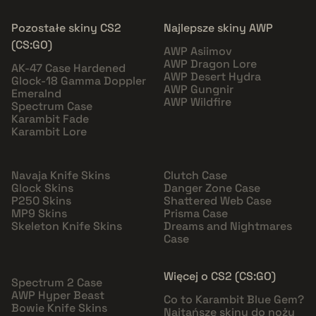
Pozostałe skiny CS2
Najlepsze skiny AWP
(CS:GO)
AWP Asiimov
AWP Dragon Lore
AK-47 Case Hardened
AWP Desert Hydra
Glock-18 Gamma Doppler
AWP Gungnir
Emeralnd
AWP Wildfire
Spectrum Case
Karambit Fade
Karambit Lore
Navaja Knife Skins
Clutch Case
Glock Skins
Danger Zone Case
P250 Skins
Shattered Web Case
MP9 Skins
Prisma Case
Skeleton Knife Skins
Dreams and Nightmares
Case
Więcej o CS2 (CS:GO)
Spectrum 2 Case
AWP Hyper Beast
Co to Karambit Blue Gem?
Bowie Knife Skins
Najtańsze skiny do noży