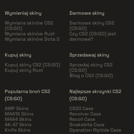
Wymieniaj skiny
Darmowe skiny
Wymiana skinów CS2
Darmowe skiny CS2
(CS:GO)
(CS:GO)
Wymiana skinów Rust
Czy CS2 (CS:GO) jest
Wymiana skinów Dota 2
darmowe?
Kupuj skiny
Sprzedawaj skiny
Kupuj skiny CS2 (CS:GO)
Sprzedaj skiny CS2
Kupuj skiny Rust
(CS:GO)
Blog o CS2 (CS:GO)
Popularna broń CS2
Najlepsze skrzynki CS2
(CS:GO)
(CS:GO)
AWP Skins
CS20 Case
M4A1S Skins
Revolver Case
M4A4 Skins
Recoil Case
AK-47 Skins
Snakebite Case
Knife Skins
Operation Riptide Case