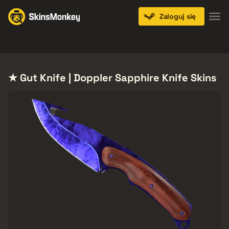
Zaloguj się
Knives
Gloves
Pistols
Rifles
SMGs
★ Gut Knife | Doppler Sapphire Knife Skins