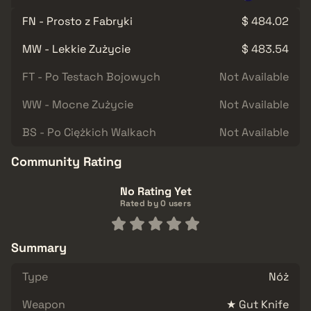
FN - Prosto z Fabryki
$ 484.02
MW - Lekkie Zużycie
$ 483.54
FT - Po Testach Bojowych
Not Available
WW - Mocne Zużycie
Not Available
BS - Po Ciężkich Walkach
Not Available
Community Rating
No Rating Yet
Rated by 0 users
Summary
Type
Nóż
Weapon
★ Gut Knife