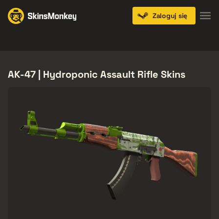
Zaloguj się
Knives
Gloves
Pistols
Rifles
SMGs
AK-47 | Hydroponic Assault Rifle Skins