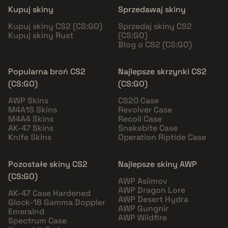
Kupuj skiny
Sprzedawaj skiny
Kupuj skiny CS2 (CS:GO)
Sprzedaj skiny CS2
Kupuj skiny Rust
(CS:GO)
Blog o CS2 (CS:GO)
Popularna broń CS2
Najlepsze skrzynki CS2
(CS:GO)
(CS:GO)
AWP Skins
CS20 Case
M4A1S Skins
Revolver Case
M4A4 Skins
Recoil Case
AK-47 Skins
Snakebite Case
Knife Skins
Operation Riptide Case
Pozostałe skiny CS2
Najlepsze skiny AWP
(CS:GO)
AWP Asiimov
AWP Dragon Lore
AK-47 Case Hardened
AWP Desert Hydra
Glock-18 Gamma Doppler
AWP Gungnir
Emeralnd
AWP Wildfire
Spectrum Case