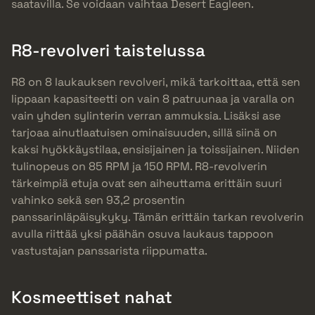
saatavilla. Se voidaan vaihtaa Desert Eagleen.
R8-revolveri taistelussa
R8 on 8 laukauksen revolveri, mikä tarkoittaa, että sen
lippaan kapasiteetti on vain 8 patruunaa ja varalla on
vain yhden sylinterin verran ammuksia. Lisäksi ase
tarjoaa ainutlaatuisen ominaisuuden, sillä siinä on
kaksi hyökkäystilaa, ensisijainen ja toissijainen. Niiden
tulinopeus on 85 RPM ja 150 RPM. R8-revolverin
tärkeimpiä etuja ovat sen aiheuttama erittäin suuri
vahinko sekä sen 93,2 prosentin
panssarinläpäisykyky. Tämän erittäin tarkan revolverin
avulla riittää yksi päähän osuva laukaus tappoon
vastustajan panssarista riippumatta.
Kosmeettiset nahat