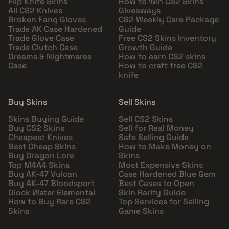
Flip Knife Skins
How to Win CS2 Skins
All CS2 Knives
Giveaways
Broken Fang Gloves
CS2 Weekly Care Package
Trade AK Case Hardened
Guide
Trade Glove Case
Free CS2 Skins Inventory
Trade Clutch Case
Growth Guide
Dreams & Nightmares
How to earn CS2 skins
Case
How to craft free CS2
knife
Buy Skins
Sell Skins
Skins Buying Guide
Sell CS2 Skins
Buy CS2 Skins
Sell for Real Money
Cheapest Knives
Safe Selling Guide
Best Cheap Skins
How to Make Money on
Buy Dragon Lore
Skins
Top M4A4 Skins
Most Expensive Skins
Buy AK-47 Vulcan
Case Hardened Blue Gem
Buy AK-47 Bloodsport
Best Cases to Open
Glock Water Elemental
Skin Rarity Guide
How to Buy Rare CS2
Top Services for Selling
Skins
Game Skins