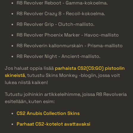
R8 Revolver Reboot - Gamma-kokoelma.
R8 Revolver Crazy 8 - Recoil-kokoelma.
R8 Revolver Grip - Clutch-mallisto.
R8 Revolver Phoenix Marker - Havoc-mallisto
R8 Revolverin kallonmurskain - Prisma-mallisto
R8 Revolver Night - Ancient-mallisto.
Jos haluat oppia lisää
parhaista CS2(CS:GO) pistoolin
skineistä
, tutustu Skins Monkey -blogiin, jossa voit
lukea niistä kaiken!
Tutustu joihinkin artikkeleihimme, joissa R8 Revolveria
esitellään, kuten esim:
CS2 Anubis Collection Skins
Parhaat CS2-kotelot avattavaksi