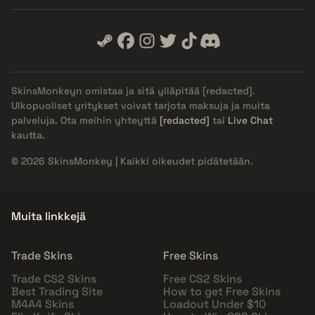
SkinsMonkeyn omistaa ja sitä ylläpitää
[redacted]
.
Ulkopuoliset yritykset voivat tarjota maksuja ja muita
palveluja. Ota meihin yhteyttä
[redacted]
tai
Live Chat
kautta.
© 2026 SkinsMonkey | Kaikki oikeudet pidätetään.
Muita linkkejä
Trade Skins
Free Skins
Trade CS2 Skins
Free CS2 Skins
Best Trading Site
How to get Free Skins
M4A4 Skins
Loadout Under $10