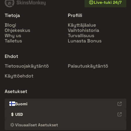
Live-tuki 24/7
Tietoja
Profiili
Blogi
Käyttäjäalue
Ohjekeskus
Vaihtohistoria
Why us
Turvallisuus
Talletus
Lunasta Bonus
Ehdot
Tietosuojakäytäntö
Palautuskäytäntö
Käyttöehdot
Asetukset
Suomi
$
USD
Visuaaliset Asetukset