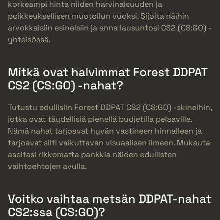
korkeampi hinta niiden harvinaisuuden ja
poikkeuksellisen muotoilun vuoksi. Sijoita näihin
arvokkaisiin esineisiin ja anna lausuntosi CS2 (CS:GO) -
yhteisössä.
Mitkä ovat halvimmat Forest DDPAT
CS2 (CS:GO) -nahat?
Tutustu edullisiin Forest DDPAT CS2 (CS:GO) -skineihin,
jotka ovat täydellisiä pienellä budjetilla pelaaville.
Nämä nahat tarjoavat hyvän vastineen hinnalleen ja
tarjoavat silti vaikuttavan visuaalisen ilmeen. Mukauta
aseitasi rikkomatta pankkia näiden edullisten
vaihtoehtojen avulla.
Voitko vaihtaa metsän DDPAT-nahat
CS2:ssa (CS:GO)?