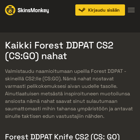
Kirjaudu sisään
Knives
Gloves
Pistols
Rifles
SMGs
Kaikki Forest DDPAT CS2
(CS:GO) nahat
Valmistaudu naamioitumaan upeilla Forest DDPAT -
skineillä CS2:lle (CS:GO). Nämä nahat nostavat
varmasti pelikokemuksesi aivan uudelle tasolle.
Ainutlaatuisen metsästä inspiroituneen muotoilunsa
ansiosta nämä nahat saavat sinut sulautumaan
saumattomasti mihin tahansa ympäristöön ja antavat
sinulle taktisen edun vastustajiin nähden.
Forest DDPAT Knife CS2 (CS: GO)