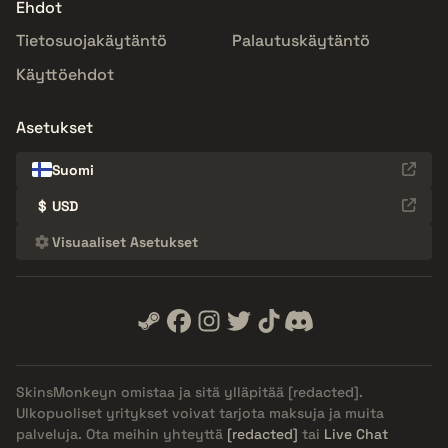
Ehdot
Tietosuojakäytäntö
Palautuskäytäntö
Käyttöehdot
Asetukset
Suomi
$
USD
Visuaaliset Asetukset
SkinsMonkeyn omistaa ja sitä ylläpitää
[redacted]
.
Ulkopuoliset yritykset voivat tarjota maksuja ja muita
palveluja. Ota meihin yhteyttä
[redacted]
tai
Live Chat