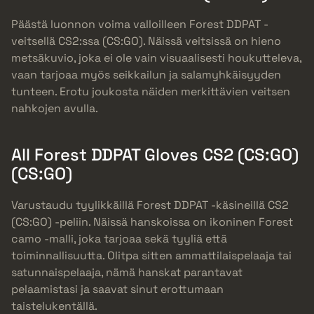
Päästä luonnon voima valloilleen Forest DDPAT -
veitsellä CS2:ssa (CS:GO). Näissä veitsissä on hieno
metsäkuvio, joka ei ole vain visuaalisesti houkutteleva,
vaan tarjoaa myös seikkailun ja salamyhkäisyyden
tunteen. Erotu joukosta näiden merkittävien veitsen
nahkojen avulla.
All Forest DDPAT Gloves CS2 (CS:GO)
(CS:GO)
Varustaudu tyylikkäillä Forest DDPAT -käsineillä CS2
(CS:GO) -peliin. Näissä hanskoissa on ikoninen Forest
camo -malli, joka tarjoaa sekä tyyliä että
toiminnallisuutta. Olitpa sitten ammattilaispelaaja tai
satunnaispelaaja, nämä hanskat parantavat
pelaamistasi ja saavat sinut erottumaan
taistelukentällä.