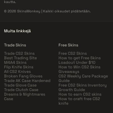
kautta.
© 2026 SkinsMonkey | Kaikki oikeudet pidätetään.
Muita linkkejä
Trade Skins
Free Skins
Trade CS2 Skins
Free CS2 Skins
Best Trading Site
How to get Free Skins
M4A4 Skins
Loadout Under $10
Flip Knife Skins
How to Win CS2 Skins
All CS2 Knives
Giveaways
Broken Fang Gloves
CS2 Weekly Care Package
Trade AK Case Hardened
Guide
Trade Glove Case
Free CS2 Skins Inventory
Trade Clutch Case
Growth Guide
Dreams & Nightmares
How to earn CS2 skins
Case
How to craft free CS2
knife