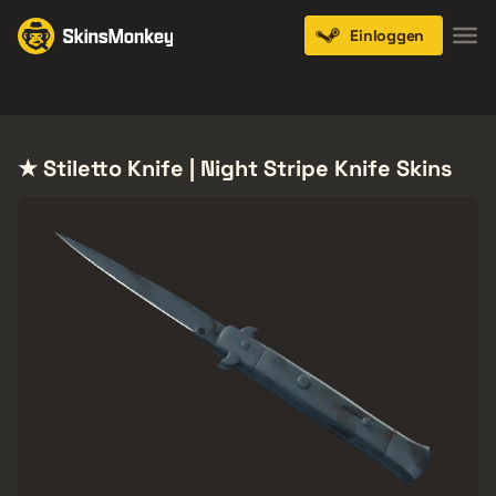
Einloggen
Knives
Gloves
Pistols
Rifles
SMGs
★ Stiletto Knife | Night Stripe Knife Skins