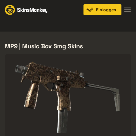
Einloggen
Knives
Gloves
Pistols
Rifles
SMGs
MP9 | Music Box Smg Skins