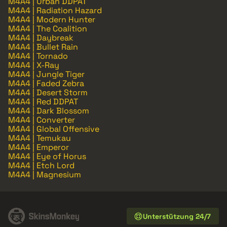
M4A4 | Urban DDPAT
M4A4 | Radiation Hazard
M4A4 | Modern Hunter
M4A4 | The Coalition
M4A4 | Daybreak
M4A4 | Bullet Rain
M4A4 | Tornado
M4A4 | X-Ray
M4A4 | Jungle Tiger
M4A4 | Faded Zebra
M4A4 | Desert Storm
M4A4 | Red DDPAT
M4A4 | Dark Blossom
M4A4 | Converter
M4A4 | Global Offensive
M4A4 | Temukau
M4A4 | Emperor
M4A4 | Eye of Horus
M4A4 | Etch Lord
M4A4 | Magnesium
Unterstützung 24/7