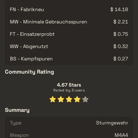
FN - Fabrikneu
$ 14.18
MW - Minimale Gebrauchsspuren
$ 2.21
FT - Einsatzerprobt
$ 0.75
WW - Abgenutzt
$ 0.32
BS - Kampfspuren
$ 0.27
Community Rating
4.67 Stars
Rated by 3 users
Summary
Type
Sturmgewehr
Weapon
M4A4