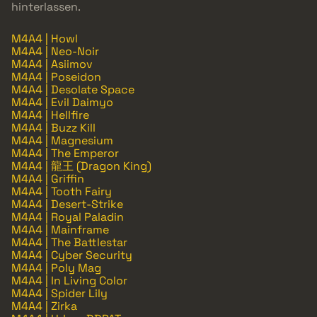
hinterlassen.
M4A4 | Howl
M4A4 | Neo-Noir
M4A4 | Asiimov
M4A4 | Poseidon
M4A4 | Desolate Space
M4A4 | Evil Daimyo
M4A4 | Hellfire
M4A4 | Buzz Kill
M4A4 | Magnesium
M4A4 | The Emperor
M4A4 | 龍王 (Dragon King)
M4A4 | Griffin
M4A4 | Tooth Fairy
M4A4 | Desert-Strike
M4A4 | Royal Paladin
M4A4 | Mainframe
M4A4 | The Battlestar
M4A4 | Cyber Security
M4A4 | Poly Mag
M4A4 | In Living Color
M4A4 | Spider Lily
M4A4 | Zirka