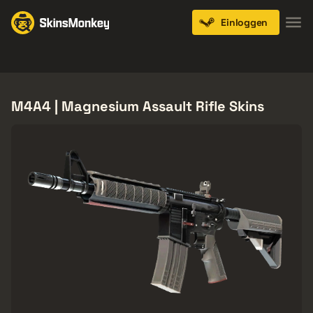
Einloggen
Knives
Gloves
Pistols
Rifles
SMGs
M4A4 | Magnesium Assault Rifle Skins