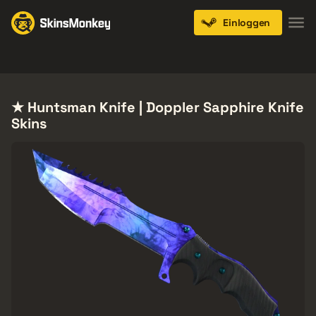
Einloggen
Knives
Gloves
Pistols
Rifles
SMGs
★ Huntsman Knife | Doppler Sapphire Knife
Skins