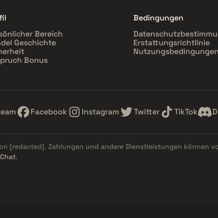
il
Bedingungen
sönlicher Bereich
Datenschutzbestimm
del Geschichte
Erstattungsrichtlinie
herheit
Nutzungsbedingunge
pruch Bonus
team
Facebook
Instagram
Twitter
TikTok
D
von
[redacted]
. Zahlungen und andere Dienstleistungen können v
 Chat
.