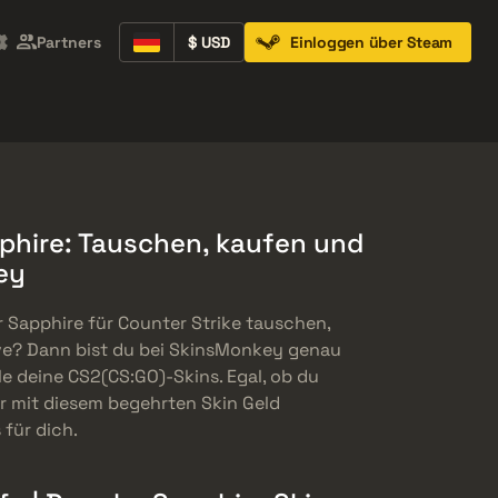
Partners
$ USD
Einloggen über Steam
Containers
Music Kits
Pins
Patches
pphire: Tauschen, kaufen und
ey
r Sapphire für Counter Strike tauschen,
ive? Dann bist du bei SkinsMonkey genau
lle deine CS2(CS:GO)-Skins. Egal, ob du
 mit diesem begehrten Skin Geld
 für dich.