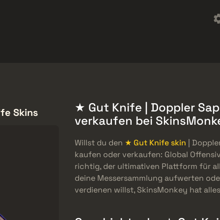
t
Werbegeschenke
Hilfszentrum
Mehr
SMGs
Heavy
Charms
Agents
★ Gut Knife | Doppler Sa
fe Skins
verkaufen bei SkinsMonk
Willst du den
★ Gut Knife skin
| Dopple
kaufen oder verkaufen: Global Offens
richtig, der ultimativen Plattform für a
deine Messersammlung aufwerten oder
verdienen willst, SkinsMonkey hat alles