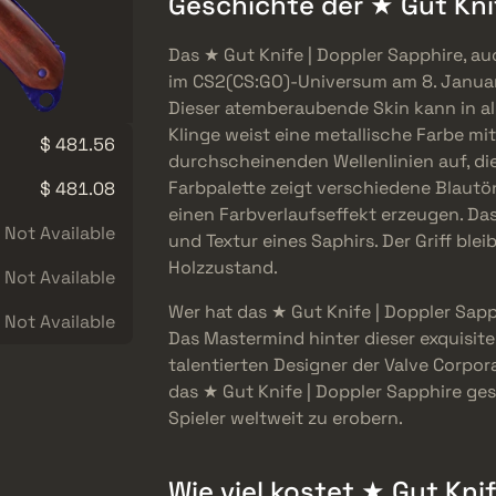
Geschichte der ★ Gut Kni
Das ★ Gut Knife | Doppler Sapphire, au
im CS2(CS:GO)-Universum am 8. Januar 
Dieser atemberaubende Skin kann in a
Klinge weist eine metallische Farbe mi
$ 481.56
durchscheinenden Wellenlinien auf, di
Farbpalette zeigt verschiedene Blautö
$ 481.08
einen Farbverlaufseffekt erzeugen. Das
Not Available
und Textur eines Saphirs. Der Griff blei
Holzzustand.
Not Available
Wer hat das ★ Gut Knife | Doppler Sap
Not Available
Das Mastermind hinter dieser exquisite
talentierten Designer der Valve Corpora
das ★ Gut Knife | Doppler Sapphire ge
Spieler weltweit zu erobern.
Wie viel kostet ★ Gut Kni