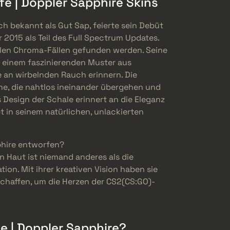
fe | Doppler Sapphire Skins
ch bekannt als Gut Sap, feierte sein Debüt
2015 als Teil des Full Spectrum Updates.
llen Chroma-Fällen gefunden werden. Seine
t einem faszinierenden Muster aus
e an wirbelnden Rauch erinnern. Die
ne, die nahtlos ineinander übergehen und
 Design der Schale erinnert an die Eleganz
bt in seinem natürlichen, unlackierten
phire entworfen?
n Haut ist niemand anderes als die
tion. Mit ihrer kreativen Vision haben sie
schaffen, um die Herzen der CS2(CS:GO)-
fe | Doppler Sapphire?