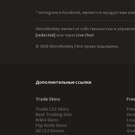
* Instagram и Facebook, являются продуктами ком
SkinsMonkey является собственностью и управля
[redacted]
или через
Live Chat
.
© 2026 SkinsMonkey | Все права защищены.
Дополнительные ссылки
Trade Skins
Free
Trade CS2 Skins
Fre
Best Trading Site
How
M4A4 Skins
Loa
Flip Knife Skins
How
All CS2 Knives
Giv