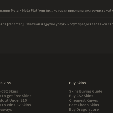
пании Meta и Meta Platform inc., которая признана экстремистской 
ется
[redacted]
. Платежи и другие услуги могут предоставляться с
 Skins
Buy Skins
e CS2 Skins
Skins Buying Guide
 to get Free Skins
Buy CS2 Skins
dout Under $10
Cheapest Knives
 to Win CS2 Skins
Best Cheap Skins
eaways
Buy Dragon Lore