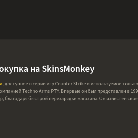
Ништяки
Поддержка
Еще
SMGs
Heavy
Charms
Agents
Co
покупка на SkinsMonkey
а
, доступное в серии игр Counter Strike и используемое тол
панией Techno Arms PTY. Впервые он был представлен в 1995 
р, благодаря быстрой перезарядке магазина. Он известен св