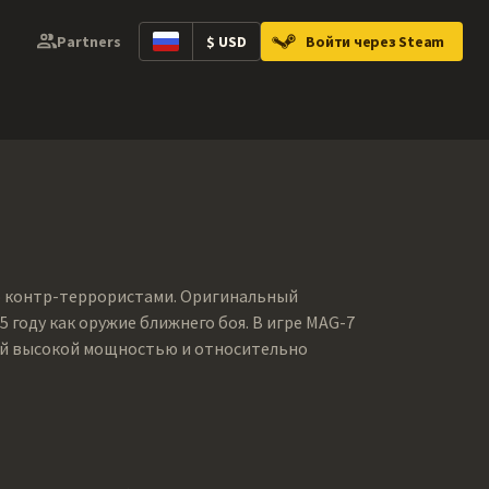
Partners
$ USD
Войти через Steam
ntainers
Music Kits
Pins
Patches
Gra
ько контр-террористами. Оригинальный
году как оружие ближнего боя. В игре MAG-7
оей высокой мощностью и относительно