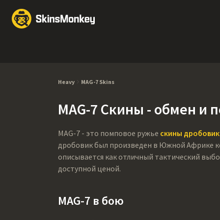
Обмен скинов
Market
Knives
Gloves
Pistols
Rifles
Heavy
MAG-7 Skins
MAG-7 Скины - обмен и 
MAG-7 - это помповое ружье
скины дробовик
дробовик был произведен в Южной Африке ком
описывается как отличный тактический выбо
доступной ценой.
MAG-7 в бою