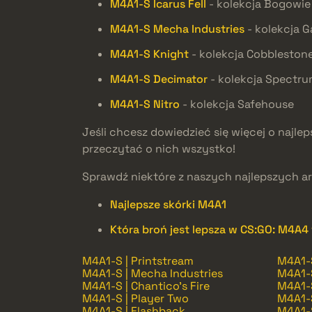
M4A1-S Icarus Fell
- kolekcja Bogowie
M4A1-S Mecha Industries
- kolekcja 
M4A1-S Knight
- kolekcja Cobbleston
M4A1-S Decimator
- kolekcja Spectr
M4A1-S Nitro
- kolekcja Safehouse
Jeśli chcesz dowiedzieć się więcej o najle
przeczytać o nich wszystko!
Sprawdź niektóre z naszych najlepszych a
Najlepsze skórki M4A1
Która broń jest lepsza w CS:GO: M4A4
M4A1-S | Printstream
M4A1-S
M4A1-S | Mecha Industries
M4A1-S
M4A1-S | Chantico's Fire
M4A1-S
M4A1-S | Player Two
M4A1-S
M4A1-S | Flashback
M4A1-S