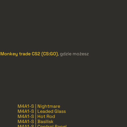
 Monkey trade CS2 (CS:GO)
, gdzie możesz
M4A1-S | Nightmare
M4A1-S | Leaded Glass
M4A1-S | Hot Rod
M4A1-S | Basilisk
M4A1-S | Control Panel