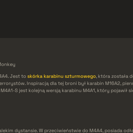
reebies
Centrum pomocy
Więcej
SMGs
Heavy
Charms
Agents
sMonkey
4A4. Jest to
skórka karabinu szturmowego
, która została 
terrorystów. Inspiracją dla tej broni był karabin M16A2, p
4A1-S jest kolejną wersją karabinu M4A1, który pojawił si
lekim dystansie. W przeciwieństwie do M4A4, posiada odł