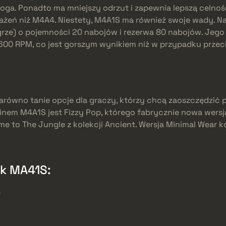
a. Ponadto ma mniejszy odrzut i zapewnia lepszą celność
rażeń niż M4A4. Niestety, M4A1S ma również swoje wady. 
ze) o pojemności 20 nabojów i rezerwa 80 nabojów. Jego 
600 RPM, co jest gorszym wynikiem niż w przypadku prze
arówno tanie opcje dla graczy, którzy chcą zaoszczędzić pie
inem M4A1S jest Fizzy Pop, którego fabrycznie nowa wersja
e to The Jungle z kolekcji Ancient. Wersja Minimal Wear k
ek MA41S:
p