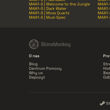
M4A1-S | Welcome to the Jungle
M4A1-
M4A1-S | Dark Water
M4A1-S
M4A1-S | Moss Quartz
M4A1-S
M4A1-S | Mud-Spec
M4A1-S
O nas
Prof
Blog
Str
Centrum Pomocy
His
Why us
Bez
Depozyt
Odb
S