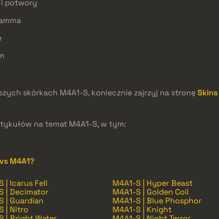
 i potwory
Gamma
e
um
pszych skórkach M4A1-S, koniecznie zajrzyj na stronę
Skins
rtykułów na temat M4A1-S, w tym:
 vs M4A1?
 | Icarus Fell
M4A1-S | Hyper Beast
 | Decimator
M4A1-S | Golden Coil
 | Guardian
M4A1-S | Blue Phosphor
 | Nitro
M4A1-S | Knight
 | Bright Water
M4A1-S | Night Terror