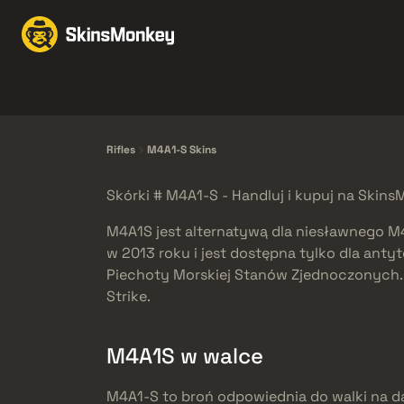
Wymiana
Market
F
Knives
Gloves
Pistols
Rifles
Rifles
M4A1-S Skins
Skórki # M4A1-S - Handluj i kupuj na Skin
M4A1S jest alternatywą dla niesławnego M
w 2013 roku i jest dostępna tylko dla anty
Piechoty Morskiej Stanów Zjednoczonych. M
Strike.
M4A1S w walce
M4A1-S to broń odpowiednia do walki na da