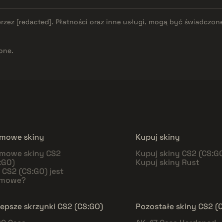
przez
[redacted]
. Płatności oraz inne usługi, mogą być świadczon
one.
mowe skiny
Kupuj skiny
mowe skiny CS2
Kupuj skiny CS2 (CS:G
:GO)
Kupuj skiny Rust
 CS2 (CS:GO) jest
rmowe?
lepsze skrzynki CS2 (CS:GO)
Pozostałe skiny CS2 (