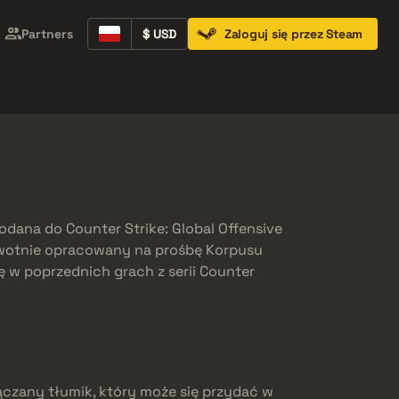
Partners
$ USD
Zaloguj się przez Steam
Containers
Music Kits
Pins
Patches
dodana do Counter Strike: Global Offensive
ierwotnie opracowany na prośbę Korpusu
ę w poprzednich grach z serii Counter
ączany tłumik, który może się przydać w