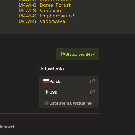
M4A1-S | Boreal Forest
M4A1-S | VariCamo
M4A1-S | Emphorosaur-S
M4A1-S | Vaporwave
Wsparcie 24/7
Ustawienia
Polski
$
USD
Ustawienia Wizualne
iscord