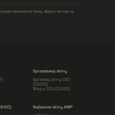
e przez zewnętrzne firmy. Napisz do nas na
Sprzedawaj skiny
O)
Sprzedaj skiny CS2
(CS:GO)
Blog o CS2 (CS:GO)
CS:GO)
Najlepsze skiny AWP