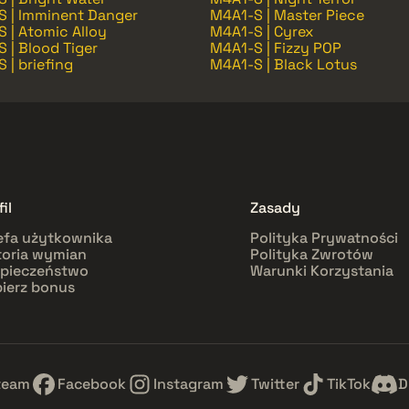
S | Imminent Danger
M4A1-S | Master Piece
 | Atomic Alloy
M4A1-S | Cyrex
 | Blood Tiger
M4A1-S | Fizzy POP
 | briefing
M4A1-S | Black Lotus
il
Zasady
efa użytkownika
Polityka Prywatności
toria wymian
Polityka Zwrotów
pieczeństwo
Warunki Korzystania
ierz bonus
team
Facebook
Instagram
Twitter
TikTok
D