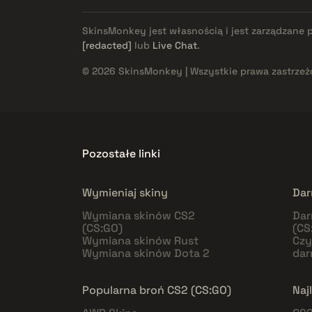
SkinsMonkey jest własnością i jest zarządzane 
[redacted]
lub
Live Chat
.
© 2026 SkinsMonkey | Wszystkie prawa zastrzeż
Pozostałe linki
Wymieniaj skiny
Dar
Wymiana skinów CS2
Dar
(CS:GO)
(CS
Wymiana skinów Rust
Czy
Wymiana skinów Dota 2
da
Popularna broń CS2 (CS:GO)
Naj