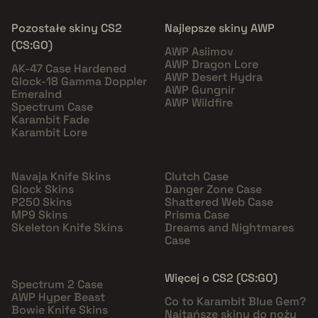
Pozostałe skiny CS2
Najlepsze skiny AWP
(CS:GO)
AWP Asiimov
AWP Dragon Lore
AK-47 Case Hardened
AWP Desert Hydra
Glock-18 Gamma Doppler
AWP Gungnir
Emeralnd
AWP Wildfire
Spectrum Case
Karambit Fade
Karambit Lore
Navaja Knife Skins
Clutch Case
Glock Skins
Danger Zone Case
P250 Skins
Shattered Web Case
MP9 Skins
Prisma Case
Skeleton Knife Skins
Dreams and Nightmares
Case
Więcej o CS2 (CS:GO)
Spectrum 2 Case
AWP Hyper Beast
Co to Karambit Blue Gem?
Bowie Knife Skins
Najtańsze skiny do noży