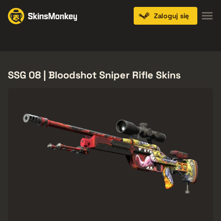
Zaloguj się
Knives
Gloves
Pistols
Rifles
SMGs
SSG 08 | Bloodshot Sniper Rifle Skins