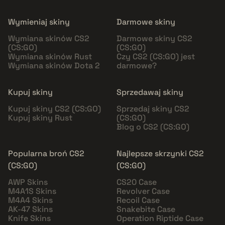
Wymieniaj skiny
Darmowe skiny
Wymiana skinów CS2
Darmowe skiny CS2
(CS:GO)
(CS:GO)
Wymiana skinów Rust
Czy CS2 (CS:GO) jest
Wymiana skinów Dota 2
darmowe?
Kupuj skiny
Sprzedawaj skiny
Kupuj skiny CS2 (CS:GO)
Sprzedaj skiny CS2
Kupuj skiny Rust
(CS:GO)
Blog o CS2 (CS:GO)
Popularna broń CS2
Najlepsze skrzynki CS2
(CS:GO)
(CS:GO)
AWP Skins
CS20 Case
M4A1S Skins
Revolver Case
M4A4 Skins
Recoil Case
AK-47 Skins
Snakebite Case
Knife Skins
Operation Riptide Case