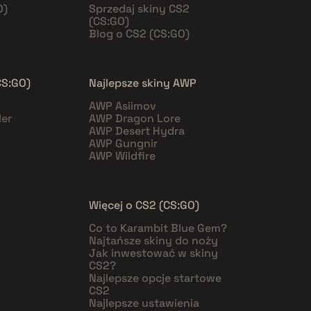
O)
Sprzedaj skiny CS2
(CS:GO)
Blog o CS2 (CS:GO)
CS:GO)
Najlepsze skiny AWP
AWP Asiimov
er
AWP Dragon Lore
AWP Desert Hydra
AWP Gungnir
AWP Wildfire
Więcej o CS2 (CS:GO)
Co to Karambit Blue Gem?
Najtańsze skiny do noży
Jak inwestować w skiny
CS2?
Najlepsze opcje startowe
CS2
Najlepsze ustawienia