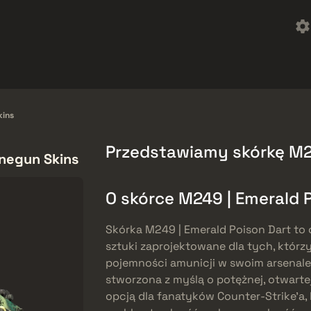
reebies
Centrum pomocy
Więcej
SMGs
Heavy
Charms
Agents
kins
Przedstawiamy skórkę M24
negun Skins
O skórce M249 | Emerald 
Skórka M249 | Emerald Poison Dart to 
sztuki zaprojektowane dla tych, którz
pojemności amunicji w swoim arsenale 
stworzona z myślą o potężnej, otwarte
opcją dla fanatyków Counter-Strike’a,