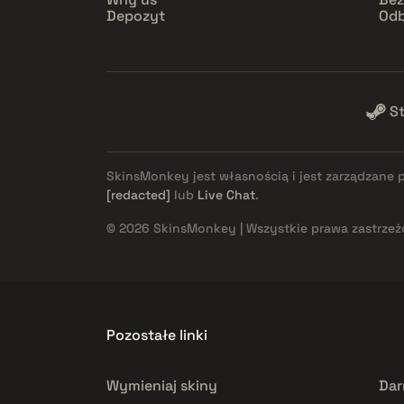
Depozyt
Odb
S
SkinsMonkey jest własnością i jest zarządzane 
[redacted]
lub
Live Chat
.
© 2026 SkinsMonkey | Wszystkie prawa zastrzeż
Pozostałe linki
Wymieniaj skiny
Dar