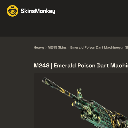
Wymiana
Market
F
Knives
Gloves
Pistols
Rifles
Heavy
M249 Skins
Emerald Poison Dart Machinegun S
M249 | Emerald Poison Dart Machi