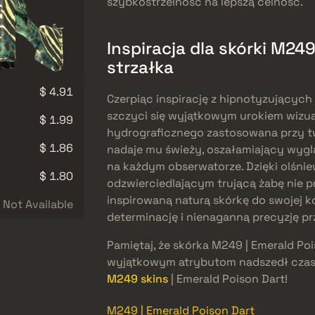
szybkostrzelność na lepszą celność.
Inspiracja dla skórki M24
strzałka
$ 4.91
Czerpiąc inspirację z hipnotyzujących 
szczyci się wyjątkowym urokiem wizu
$ 1.99
hydrograficznego zastosowana przy 
$ 1.86
nadaje mu świeży, oszałamiający wyglą
na każdym obserwatorze. Dzięki olśn
$ 1.80
odzwierciedlającym trującą żabę nie p
inspirowaną naturą skórkę do swojej ko
Not Available
determinację i nienaganną precyzję p
Pamiętaj, że skórka M249 | Emerald Pois
wyjątkowym atrybutom nadszedł czas,
M249 skins
| Emerald Poison Dart!
M249 | Emerald Poison Dart