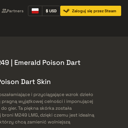
Partners
$ USD
Zaloguj się przez Steam
Containers
Music Kits
Pins
Patches
9 | Emerald Poison Dart
Poison Dart Skin
oszałamiające i przyciągające wzrok dzieło
y pragną wyjątkowej celności i imponującej
do gier. Ta piękna skórka została
j broni M249 LMG, dzięki czemu jest idealną
 którzy chcą zamienić wolniejszą