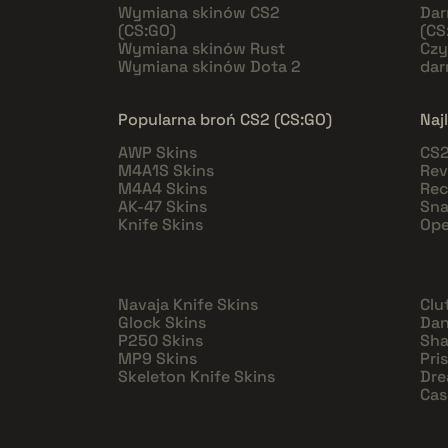
Wymiana skinów CS2
Dar
(CS:GO)
(CS
Wymiana skinów Rust
Czy
Wymiana skinów Dota 2
da
Popularna broń CS2 (CS:GO)
Naj
AWP Skins
CS2
M4A1S Skins
Rev
M4A4 Skins
Rec
AK-47 Skins
Sna
Knife Skins
Ope
Navaja Knife Skins
Clu
Glock Skins
Dan
P250 Skins
Sha
MP9 Skins
Pri
Skeleton Knife Skins
Dre
Cas