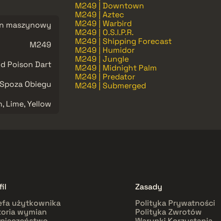
M249 | Downtown
M249 | Aztec
M249 | Warbird
in maszynowy
M249 | O.S.I.P.R.
M249 | Shipping Forecast
M249
M249 | Humidor
M249 | Jungle
d Poison Dart
M249 | Midnight Palm
M249 | Predator
Spoza Obiegu
M249 | Submerged
, Lime, Yellow
il
Zasady
efa użytkownika
Polityka Prywatności
toria wymian
Polityka Zwrotów
pieczeństwo
Warunki Korzystania