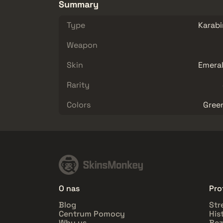
Summary
Type
Karab
Weapon
Skin
Emeral
Rarity
Colors
Green
O nas
Prof
Blog
Str
Centrum Pomocy
His
Why us
Bez