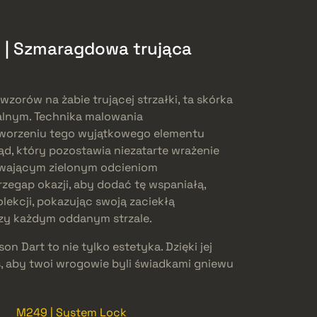
9 | Szmaragdowa trująca
wzorów na żabie trującej strzałki, ta skórka
alnym. Technika malowania
tworzeniu tego wyjątkowego elementu
d, który pozostawia niezatarte wrażenie
iewającym zielonym odcieniom
rzegap okazji, aby dodać tę wspaniałą,
lekcji, pokazując swoją zaciekłą
rzy każdym oddanym strzale.
on Dart to nie tylko estetyka. Dzięki jej
 aby twoi wrogowie byli świadkami gniewu
M249 | System Lock