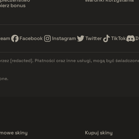
ierz bonus
team
Facebook
Instagram
Twitter
TikTok
D
przez
[redacted]
. Płatności oraz inne usługi, mogą być świadczon
one.
mowe skiny
Kupuj skiny