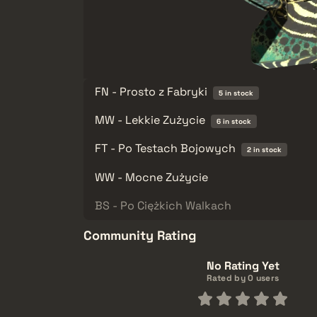
FN - Prosto z Fabryki
5 in stock
MW - Lekkie Zużycie
6 in stock
FT - Po Testach Bojowych
2 in stock
WW - Mocne Zużycie
BS - Po Ciężkich Walkach
Community Rating
No Rating Yet
Rated by 0 users