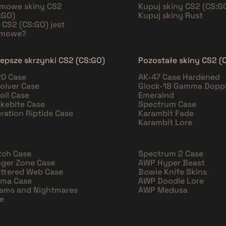
mowe skiny CS2
Kupuj skiny CS2 (CS:G
:GO)
Kupuj skiny Rust
 CS2 (CS:GO) jest
rmowe?
lepsze skrzynki CS2 (CS:GO)
Pozostałe skiny CS2 (
0 Case
AK-47 Case Hardened
olver Case
Glock-18 Gamma Doppl
oil Case
Emeralnd
kebite Case
Spectrum Case
ration Riptide Case
Karambit Fade
Karambit Lore
tch Case
Spectrum 2 Case
ger Zone Case
AWP Hyper Beast
ttered Web Case
Bowie Knife Skins
sma Case
AWP Doodle Lore
ams and Nightmares
AWP Medusa
e