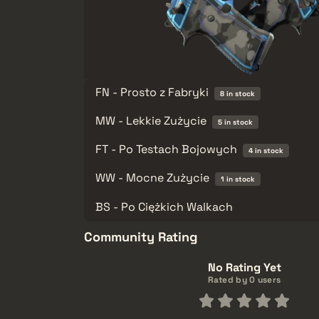
FN - Prosto z Fabryki
8 in stock
MW - Lekkie Zużycie
5 in stock
FT - Po Testach Bojowych
4 in stock
WW - Mocne Zużycie
1 in stock
BS - Po Ciężkich Walkach
Community Rating
No Rating Yet
Rated by 0 users