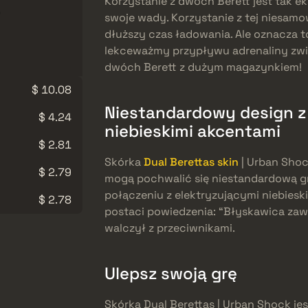
Korzystanie z dwóch Berett jest tak ek
swoje wady. Korzystanie z tej niesamow
dłuższy czas ładowania. Ale oznacza to
lekceważmy przypływu adrenaliny zwi
dwóch Berett z dużym magazynkiem!
$ 10.08
Niestandardowy design z
$ 4.24
niebieskimi akcentami
$ 2.81
Skórka
Dual Berettas skin
| Urban Shock
$ 2.79
mogą pochwalić się niestandardową gr
połączeniu z elektryzującymi niebiesk
$ 2.78
postaci powiedzenia: “Błyskawica zaws
walczył z przeciwnikami.
Ulepsz swoją grę
Skórka Dual Berettas | Urban Shock jes