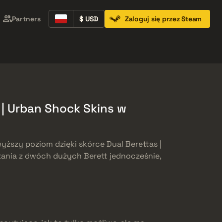
Partners
$ USD
Zaloguj się przez Steam
Containers
Music Kits
Pins
Patches
| Urban Shock Skins w
yższy poziom dzięki skórce Dual Berettas |
tania z dwóch dużych Berett jednocześnie,