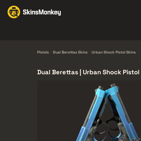
Wymiana
Market
F
Knives
Gloves
Pistols
Rifles
Pistols
Dual Berettas Skins
Urban Shock Pistol Skins
Dual Berettas | Urban Shock Pistol