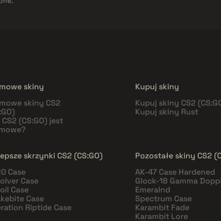
one.
mowe skiny
Kupuj skiny
mowe skiny CS2
Kupuj skiny CS2 (CS:G
:GO)
Kupuj skiny Rust
 CS2 (CS:GO) jest
rmowe?
lepsze skrzynki CS2 (CS:GO)
Pozostałe skiny CS2 (
0 Case
AK-47 Case Hardened
olver Case
Glock-18 Gamma Doppl
oil Case
Emeralnd
kebite Case
Spectrum Case
ration Riptide Case
Karambit Fade
Karambit Lore