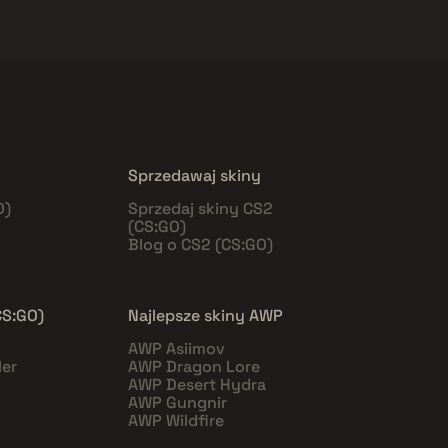
Sprzedawaj skiny
O)
Sprzedaj skiny CS2
(CS:GO)
Blog o CS2 (CS:GO)
CS:GO)
Najlepsze skiny AWP
AWP Asiimov
er
AWP Dragon Lore
AWP Desert Hydra
AWP Gungnir
AWP Wildfire