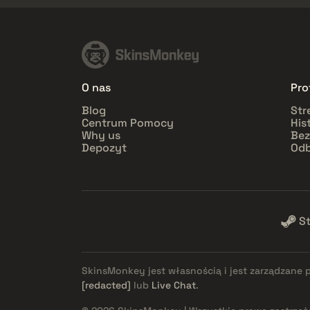
O nas
Prof
Blog
Str
Centrum Pomocy
His
Why us
Bez
Depozyt
Odb
S
SkinsMonkey jest własnością i jest zarządzane 
[redacted]
lub
Live Chat
.