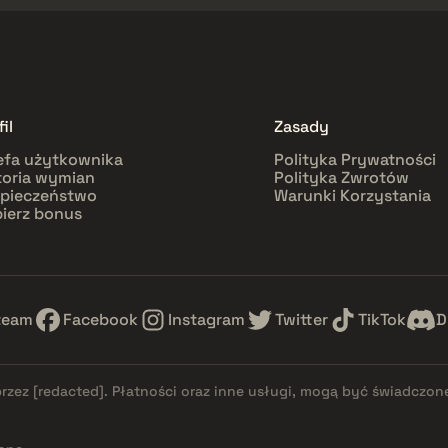
il
Zasady
efa użytkownika
Polityka Prywatności
toria wymian
Polityka Zwrotów
pieczeństwo
Warunki Korzystania
ierz bonus
team
Facebook
Instagram
Twitter
TikTok
D
przez
[redacted]
. Płatności oraz inne usługi, mogą być świadczon