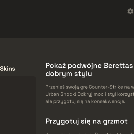
reebies
Centrum pomocy
Więcej
SMGs
Heavy
Charms
Agents
Pokaż podwójne Berettas 
 Skins
dobrym stylu
Przenieś swoją grę Counter-Strike na w
Urban Shock! Odkryj moc i styl korzys
ale przygotuj się na konsekwencje.
Przygotuj się na grzmot