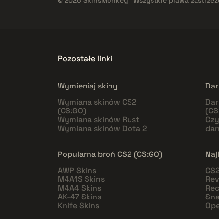
© 2026 SkinsMonkey | Wszystkie prawa zastrzeż
Pozostałe linki
Wymieniaj skiny
Dar
Wymiana skinów CS2
Dar
(CS:GO)
(CS
Wymiana skinów Rust
Czy
Wymiana skinów Dota 2
da
Popularna broń CS2 (CS:GO)
Naj
AWP Skins
CS2
M4A1S Skins
Rev
M4A4 Skins
Rec
AK-47 Skins
Sna
Knife Skins
Ope