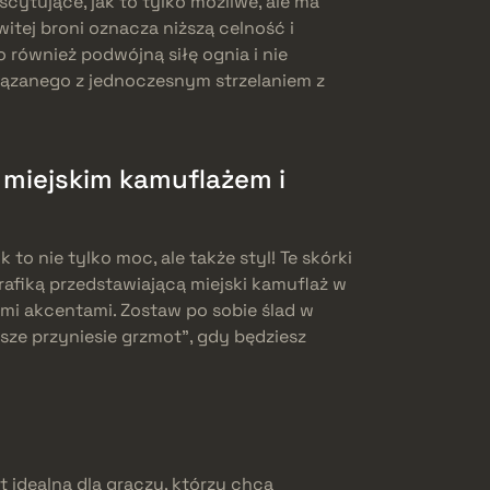
scytujące, jak to tylko możliwe, ale ma
itej broni oznacza niższą celność i
 również podwójną siłę ognia i nie
ązanego z jednoczesnym strzelaniem z
 miejskim kamuflażem i
 to nie tylko moc, ale także styl! Te skórki
afiką przedstawiającą miejski kamuflaż w
imi akcentami. Zostaw po sobie ślad w
ze przyniesie grzmot”, gdy będziesz
t idealna dla graczy, którzy chcą