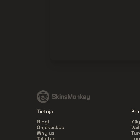
Tietoja
Prof
Blogi
Käy
Ohjekeskus
Vai
Why us
Tur
Talletus
Lun