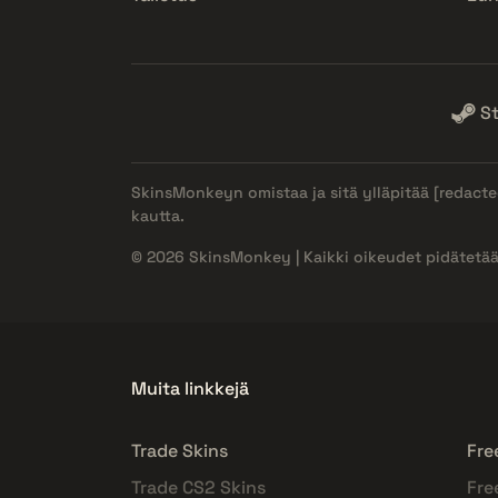
S
SkinsMonkeyn omistaa ja sitä ylläpitää
[redacte
kautta.
© 2026 SkinsMonkey | Kaikki oikeudet pidätetää
Muita linkkejä
Trade Skins
Fre
Trade CS2 Skins
Fre