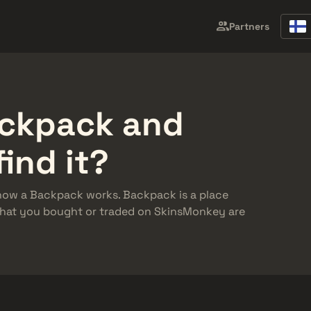
ejä
Market
Ilmaislahjat
Ohjekeskus
Lisää
Partners
ackpack and
find it?
d how a Backpack works. Backpack is a place
 that you bought or traded on SkinsMonkey are