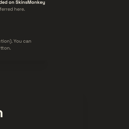
raded on SkinsMonkey
ferred here.
tion). You can
tton.
n