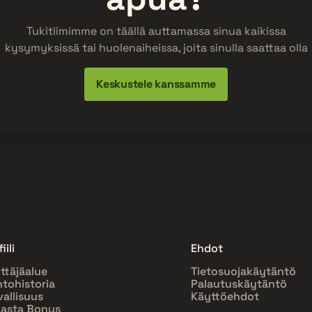
Tukitiimimme on täällä auttamassa sinua kaikissa
kysymyksissä tai huolenaiheissa, joita sinulla saattaa olla
Keskustele kanssamme
iili
Ehdot
ttäjäalue
Tietosuojakäytäntö
htohistoria
Palautuskäytäntö
vallisuus
Käyttöehdot
asta Bonus