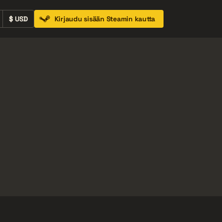
$ USD
Kirjaudu sisään Steamin kautta