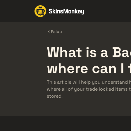
Vaihda skin
Paluu
What is a B
where can I 
This article will help you understan
where all of your trade locked items
stored.