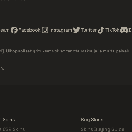
team
Facebook
Instagram
Twitter
TikTok
D
d]
. Ulkopuoliset yritykset voivat tarjota maksuja ja muita palvelu
n.
e Skins
Buy Skins
e CS2 Skins
Skins Buying Guide