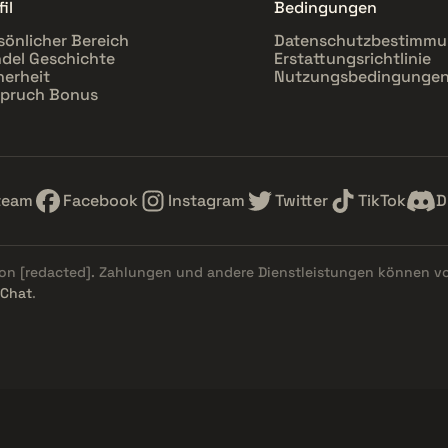
il
Bedingungen
sönlicher Bereich
Datenschutzbestimm
del Geschichte
Erstattungsrichtlinie
herheit
Nutzungsbedingunge
pruch Bonus
team
Facebook
Instagram
Twitter
TikTok
D
von
[redacted]
. Zahlungen und andere Dienstleistungen können v
 Chat
.