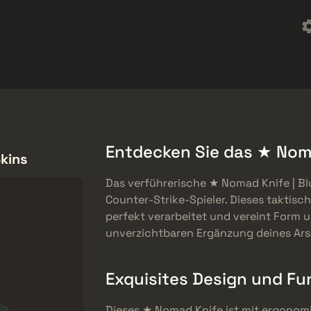
t
Werbegeschenke
Hilfszentrum
Mehr
SMGs
Heavy
Charms
Agents
Entdecken Sie das ★ Noma
Skins
Das verführerische ★ Nomad Knife | Blu
Counter-Strike-Spieler. Dieses taktisc
perfekt verarbeitet und vereint Form u
unverzichtbaren Ergänzung deines Ars
Exquisites Design und Fun
Dieses ★ Nomad Knife ist mit ergonom