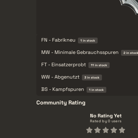
FN - Fabrikneu
1 in stock
MW - Minimale Gebrauchsspuren
2 in stoc
FT - Einsatzerprobt
11 in stock
WW - Abgenutzt
3 in stock
BS - Kampfspuren
1 in stock
Community Rating
No Rating Yet
Rated by 0 users