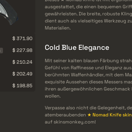
ausgestattet, die einen bequemen Grif
gewährleisten. Die breite, robuste Kling
dient auch als vielseitiges Werkzeug
Materialien.
$ 371.90
Cold Blue Elegance
$ 227.98
k
Mit seiner kalten blauen Färbung strah
$ 210.24
Gefühl von Raffinesse und Eleganz aus
$ 202.49
berühmten Waffenhändler, mit dem Mal
exquisite Aussehen dieses Messers mach
$ 198.85
ihren außergewöhnlichen Geschmack b
wollen.
Verpasse also nicht die Gelegenheit, d
atemberaubenden
★ Nomad Knife skin
auf skinsmonkey.com!