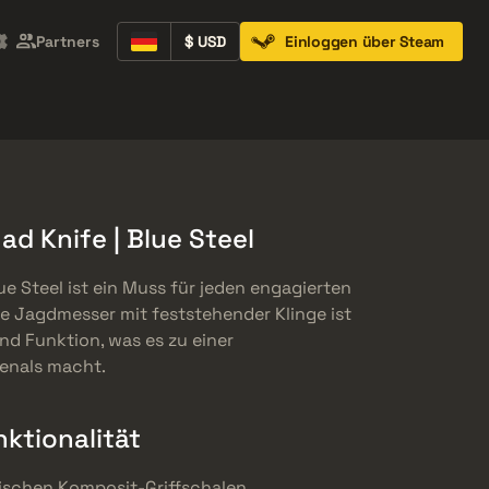
Partners
$ USD
Einloggen über Steam
Containers
Music Kits
Pins
Patches
d Knife | Blue Steel
e Steel ist ein Muss für jeden engagierten
he Jagdmesser mit feststehender Klinge ist
nd Funktion, was es zu einer
enals macht.
ktionalität
ischen Komposit-Griffschalen