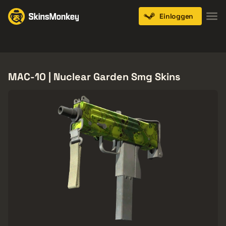
Einloggen
Knives
Gloves
Pistols
Rifles
SMGs
MAC-10 | Nuclear Garden Smg Skins