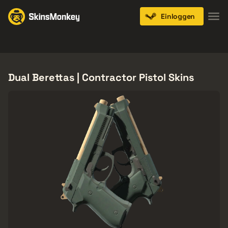
Einloggen
Knives
Gloves
Pistols
Rifles
SMGs
Dual Berettas | Contractor Pistol Skins