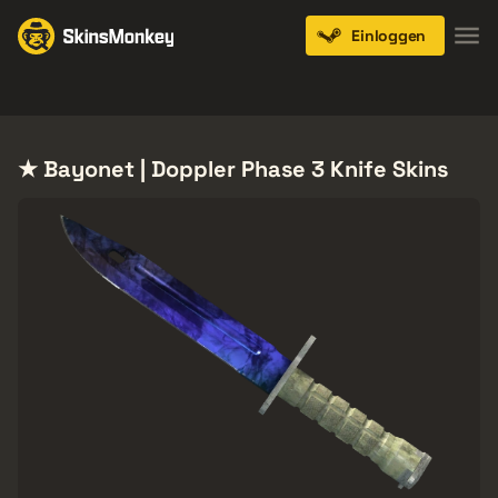
Einloggen
Knives
Gloves
Pistols
Rifles
SMGs
★ Bayonet | Doppler Phase 3 Knife Skins