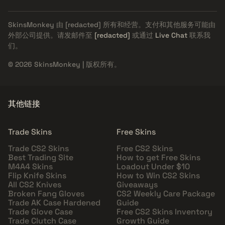
SkinsMonkey 由
[redacted]
所有和经营。支付和其他服务可能由
外部公司提供。请发邮件至
[redacted]
或通过
Live Chat
联系我
们。
© 2026 SkinsMonkey | 版权所有。
其他链接
Trade Skins
Free Skins
Trade CS2 Skins
Free CS2 Skins
Best Trading Site
How to get Free Skins
M4A4 Skins
Loadout Under $10
Flip Knife Skins
How to Win CS2 Skins
All CS2 Knives
Giveaways
Broken Fang Gloves
CS2 Weekly Care Package
Trade AK Case Hardened
Guide
Trade Glove Case
Free CS2 Skins Inventory
Trade Clutch Case
Growth Guide