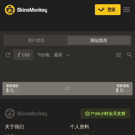
登录
Knives
Gloves
Pistols
Rifles
SMGs
用户库存
网站库存
Sort
CS2
价格：最高
您将提供
您将收到
$ 0.
$ 0.
00
00
7*24小时全天支持
关于我们
个人资料