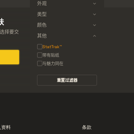
外观
类型
肤
颜色
中选择要交
其他
StatTrak™
带有贴纸
与魅力同在
重置过滤器
人资料
条款