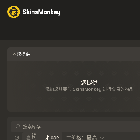
交易皮肤
Market
赠
Knives
Gloves
Pistols
Rifles
您提供
您提供
添加您想要与 SkinsMonkey 进行交易的物品
搜
索
库
Sort
背
价格：最高
CS2
存…