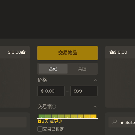
品
帮助中心
更多
SMGs
Heavy
Charms
Agents
$ 0.00
$ 0.00
交易物品
基础
高级
价格
0.00
–
$
$
交易锁
搜
8天 或更少
索
库
交易已锁定
存…