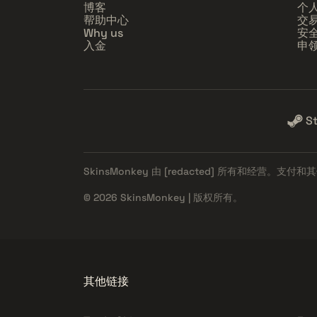
博客
个
帮助中心
交
Why us
安
入金
申
S
SkinsMonkey 由
[redacted]
所有和经营。支付和其
© 2026 SkinsMonkey | 版权所有。
其他链接