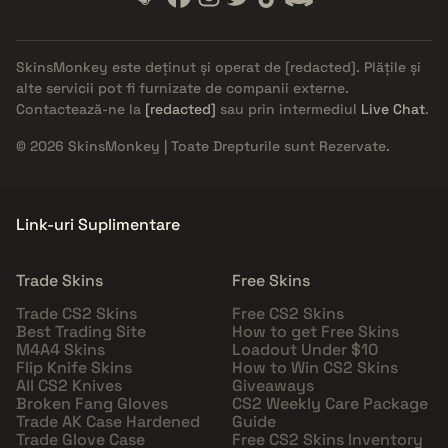
SkinsMonkey este deținut și operat de
[redacted]
. Plățile și
alte servicii pot fi furnizate de companii externe.
Contactează-ne la
[redacted]
sau prin intermediul
Live Chat
.
© 2026 SkinsMonkey | Toate Drepturile sunt Rezervate.
Link-uri Suplimentare
Trade Skins
Free Skins
Trade CS2 Skins
Free CS2 Skins
Best Trading Site
How to get Free Skins
M4A4 Skins
Loadout Under $10
Flip Knife Skins
How to Win CS2 Skins
All CS2 Knives
Giveaways
Broken Fang Gloves
CS2 Weekly Care Package
Trade AK Case Hardened
Guide
Trade Glove Case
Free CS2 Skins Inventory