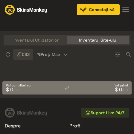
Conectați-vă
Knives
Gloves
Pistols
Rifles
SMGs
Inventarul Utilizatorilor
Inventarul Site-ului
Sort
CS2
Preț: Max
Vei contribui cu
Vei primi
$ 0.
$ 0.
00
00
Suport Live 24/7
Despre
Profil