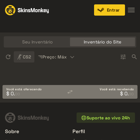
Entrar
Knives
Gloves
Pistols
Rifles
SMGs
Seu Inventário
Inventário do Site
Sort
CS2
Preço: Máx
Você está oferecendo
Você está recebendo
$ 0.
$ 0.
00
00
Suporte ao vivo 24h
Sobre
Perfil