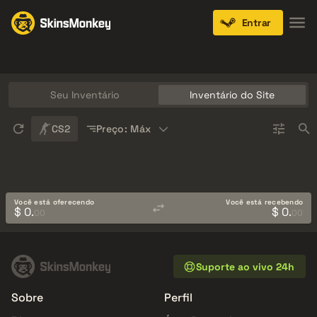
Entrar
Knives
Gloves
Pistols
Rifles
SMGs
Seu Inventário
Inventário do Site
Sort
CS2
Preço: Máx
Você está oferecendo
Você está recebendo
$ 0.
$ 0.
00
00
Suporte ao vivo 24h
Sobre
Perfil