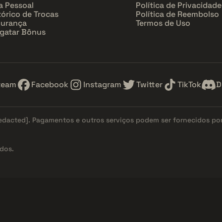
a Pessoal
Política de Privacidade
tórico de Trocas
Política de Reembolso
urança
Termos de Uso
gatar Bônus
team
Facebook
Instagram
Twitter
TikTok
D
redacted]
. Pagamentos e outros serviços podem ser fornecidos po
dos.