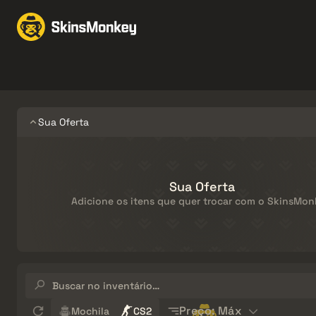
Trocar Skins
Market
Knives
Gloves
Pistols
Rifles
Sua Oferta
Sua Oferta
Adicione os itens que quer trocar com o SkinsMo
Buscar no
inventário…
Sort
Preço: Máx
Mochila
CS2