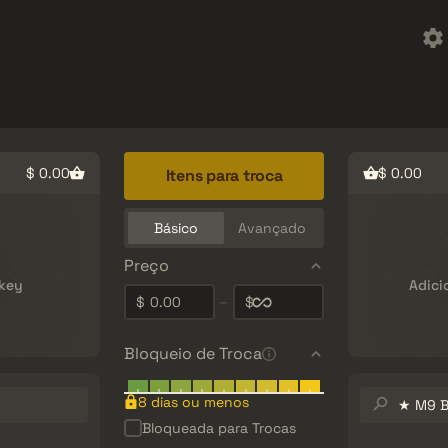
Brindes
Central de Ajuda
Mais
SMGs
Heavy
Charms
Agents
$ 0.00
$ 0.00
Itens para troca
Básico
Avançado
Preço
nkey
Adici
0.00
–
$
$
Bloqueio de Troca
Buscar no
8 dias ou menos
inventário…
Bloqueada para Trocas