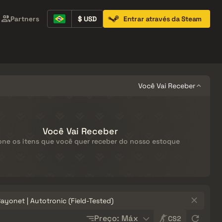
Partners
$ USD
Entrar através da Steam
Containers
Music Kits
Pins
Patches
Você Vai Receber
Você Vai Receber
one os itens que você quer receber do nosso estoque
Sort
Preço: Máx
CS2