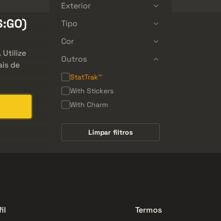
Exterior
S:GO)
Tipo
Cor
 Utilize
Outros
ais de
StatTrak™
With Stickers
With Charm
Limpar filtros
il
Termos