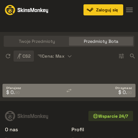
Zaloguj się
Knives
Gloves
Pistols
Rifles
SMGs
Twoje Przedmioty
Przedmioty Bota
Sort
CS2
Cena: Max
Oferujesz
Otrzymasz
$ 0.
$ 0.
00
00
Wsparcie 24/7
O nas
Profil