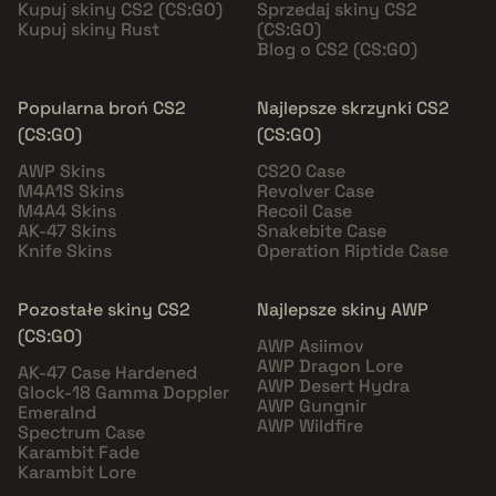
Kupuj skiny CS2 (CS:GO)
Sprzedaj skiny CS2
Kupuj skiny Rust
(CS:GO)
Blog o CS2 (CS:GO)
Popularna broń CS2
Najlepsze skrzynki CS2
(CS:GO)
(CS:GO)
AWP Skins
CS20 Case
M4A1S Skins
Revolver Case
M4A4 Skins
Recoil Case
AK-47 Skins
Snakebite Case
Knife Skins
Operation Riptide Case
Pozostałe skiny CS2
Najlepsze skiny AWP
(CS:GO)
AWP Asiimov
AWP Dragon Lore
AK-47 Case Hardened
AWP Desert Hydra
Glock-18 Gamma Doppler
AWP Gungnir
Emeralnd
AWP Wildfire
Spectrum Case
Karambit Fade
Karambit Lore