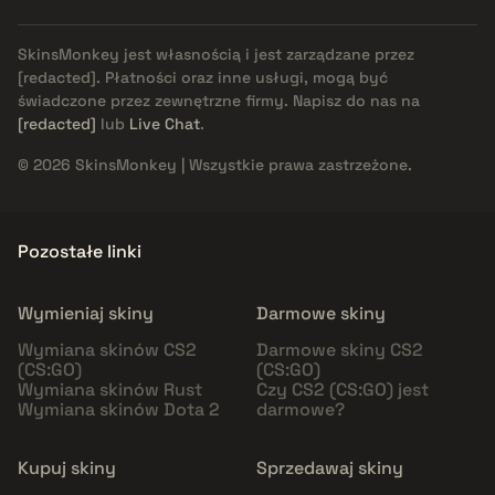
SkinsMonkey jest własnością i jest zarządzane przez
[redacted]
. Płatności oraz inne usługi, mogą być
świadczone przez zewnętrzne firmy. Napisz do nas na
[redacted]
lub
Live Chat
.
© 2026 SkinsMonkey | Wszystkie prawa zastrzeżone.
Pozostałe linki
Wymieniaj skiny
Darmowe skiny
Wymiana skinów CS2
Darmowe skiny CS2
(CS:GO)
(CS:GO)
Wymiana skinów Rust
Czy CS2 (CS:GO) jest
Wymiana skinów Dota 2
darmowe?
Kupuj skiny
Sprzedawaj skiny