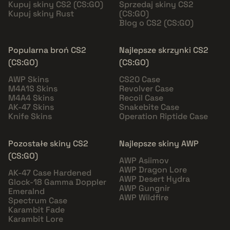
Kupuj skiny CS2 (CS:GO)
Sprzedaj skiny CS2
Kupuj skiny Rust
(CS:GO)
Blog o CS2 (CS:GO)
Popularna broń CS2
Najlepsze skrzynki CS2
(CS:GO)
(CS:GO)
AWP Skins
CS20 Case
M4A1S Skins
Revolver Case
M4A4 Skins
Recoil Case
AK-47 Skins
Snakebite Case
Knife Skins
Operation Riptide Case
Pozostałe skiny CS2
Najlepsze skiny AWP
(CS:GO)
AWP Asiimov
AWP Dragon Lore
AK-47 Case Hardened
AWP Desert Hydra
Glock-18 Gamma Doppler
AWP Gungnir
Emeralnd
AWP Wildfire
Spectrum Case
Karambit Fade
Karambit Lore