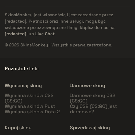
SkinsMonkey jest własnością i jest zarządzane przez
[redacted]
. Płatności oraz inne usługi, mogą być
świadczone przez zewnętrzne firmy. Napisz do nas na
[redacted]
lub
Live Chat
.
© 2026 SkinsMonkey | Wszystkie prawa zastrzeżone.
Pozostałe linki
Wymieniaj skiny
Darmowe skiny
Wymiana skinów CS2
Darmowe skiny CS2
(CS:GO)
(CS:GO)
Wymiana skinów Rust
Czy CS2 (CS:GO) jest
Wymiana skinów Dota 2
darmowe?
Kupuj skiny
Sprzedawaj skiny