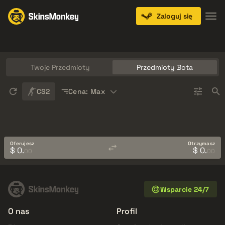
Zaloguj się
Knives
Gloves
Pistols
Rifles
SMGs
Twoje Przedmioty
Przedmioty Bota
Sort
CS2
Cena: Max
Oferujesz
Otrzymasz
$ 0.
$ 0.
00
00
Wsparcie 24/7
O nas
Profil