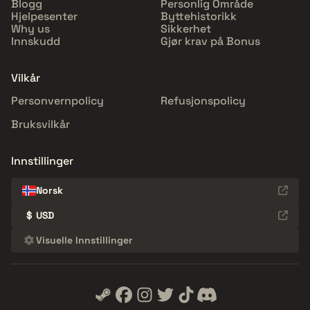
Blogg
Personlig Område
Hjelpesenter
Byttehistorikk
Why us
Sikkerhet
Innskudd
Gjør krav på Bonus
Vilkår
Personvernpolicy
Refusjonspolicy
Bruksvilkår
Innstillinger
Norsk
$
USD
Visuelle Innstillinger