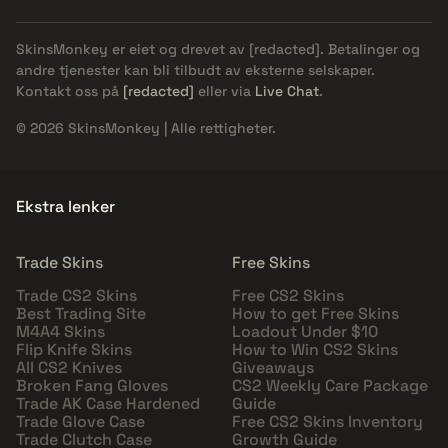
SkinsMonkey er eiet og drevet av
[redacted]
. Betalinger og
andre tjenester kan bli tilbudt av eksterne selskaper.
Kontakt oss på
[redacted]
eller via
Live Chat
.
© 2026 SkinsMonkey | Alle rettigheter.
Ekstra lenker
Trade Skins
Free Skins
Trade CS2 Skins
Free CS2 Skins
Best Trading Site
How to get Free Skins
M4A4 Skins
Loadout Under $10
Flip Knife Skins
How to Win CS2 Skins
All CS2 Knives
Giveaways
Broken Fang Gloves
CS2 Weekly Care Package
Trade AK Case Hardened
Guide
Trade Glove Case
Free CS2 Skins Inventory
Trade Clutch Case
Growth Guide