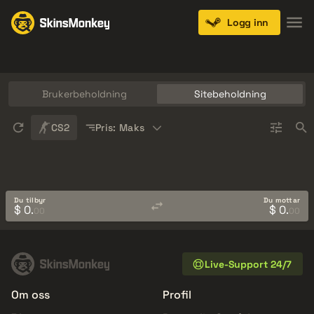
Logg inn
Knives
Gloves
Pistols
Rifles
SMGs
Brukerbeholdning
Sitebeholdning
Sort
CS2
Pris: Maks
Du tilbyr
Du mottar
$ 0.
$ 0.
00
00
Live-Support 24/7
Om oss
Profil