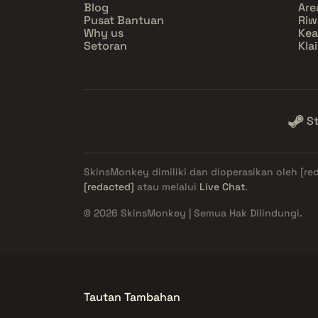
Blog
Are
Pusat Bantuan
Riw
Why us
Ke
Setoran
Kla
S
SkinsMonkey dimiliki dan dioperasikan oleh
[re
[redacted]
atau melalui
Live Chat
.
© 2026 SkinsMonkey | Semua Hak Dilindungi.
Tautan Tambahan