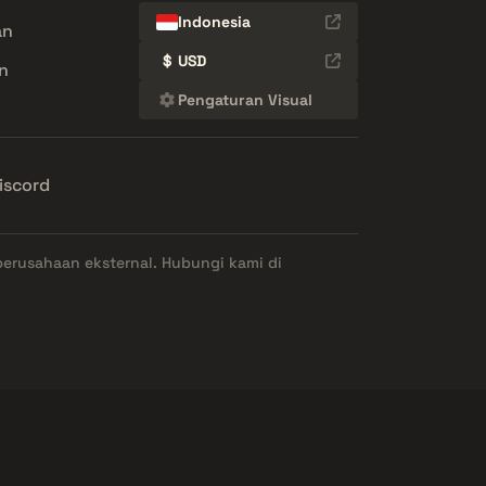
Indonesia
an
$
USD
n
Pengaturan Visual
iscord
perusahaan eksternal. Hubungi kami di