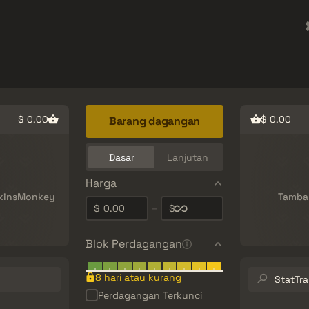
rket
Barang Gratis
Pusat Bantuan
Lebih Banyak
SMGs
Heavy
Charms
Agents
$ 0.00
$ 0.00
Barang dagangan
Dasar
Lanjutan
Harga
SkinsMonkey
Tambah
0.00
–
$
$
Blok Perdagangan
Cari
8 hari atau kurang
inventaris…
Perdagangan Terkunci