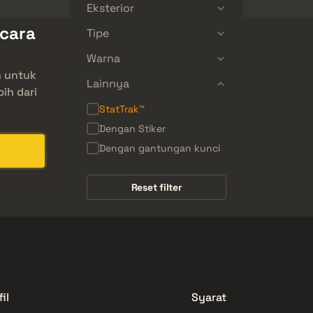
Eksterior
ecara
Tipe
Warna
n untuk
Lainnya
bih dari
StatTrak™
Dengan Stiker
Dengan gantungan kunci
Reset filter
il
Syarat