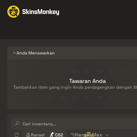
Perdagangan Skin
Ma
Knives
Gloves
Pistols
Rifles
Anda Menawarkan
Tawaran Anda
Tambahkan item yang ingin Anda perdagangkan dengan 
Cari
inventaris…
Sort
Harga: Max
Ransel
CS2