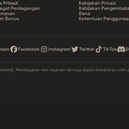
a Pribadi
Kebijakan Privasi
ayat Perdagangan
Kebijakan Pengembali
amanan
Dana
im Bonus
Ketentuan Penggunaa
team
Facebook
Instagram
Twitter
TikTok
D
dacted]
. Pembayaran dan layanan lainnya dapat disediakan oleh 