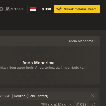
Partners
$ USD
Masuk melalui Steam
Containers
Music Kits
Pins
Patches
Anda Menerima
Anda Menerima
kan item yang ingin Anda terima dari inventaris kami
Sort
Harga: Max
CS2