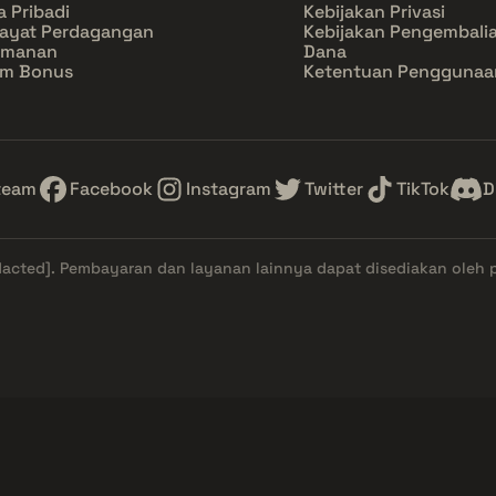
a Pribadi
Kebijakan Privasi
ayat Perdagangan
Kebijakan Pengembali
amanan
Dana
im Bonus
Ketentuan Penggunaa
team
Facebook
Instagram
Twitter
TikTok
D
dacted]
. Pembayaran dan layanan lainnya dapat disediakan oleh 