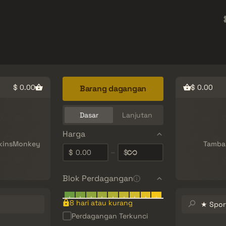
rket
Barang Gratis
Pusat Bantuan
Lebih Banyak
SMGs
Heavy
Charms
Agents
$ 0.00
$ 0.00
Barang dagangan
Dasar
Lanjutan
Harga
SkinsMonkey
Tambah
0.00
–
$
$
Blok Perdagangan
Cari
8 hari atau kurang
inventaris…
Perdagangan Terkunci