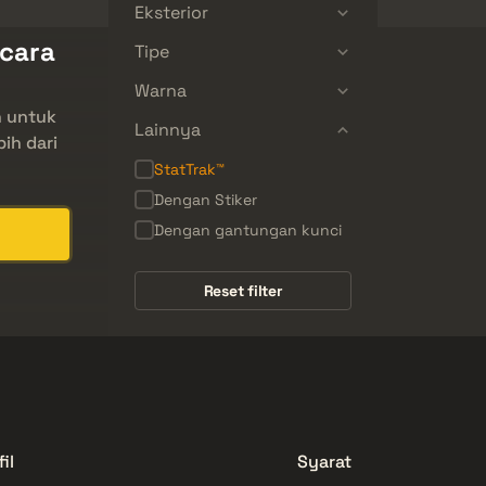
Eksterior
ecara
Tipe
Warna
n untuk
Lainnya
bih dari
StatTrak™
Dengan Stiker
Dengan gantungan kunci
Reset filter
il
Syarat