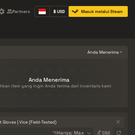
Partners
$ USD
Masuk melalui Steam
Containers
Music Kits
Pins
Patches
Anda Menerima
Anda Menerima
kan item yang ingin Anda terima dari inventaris kami
Sort
Harga: Max
CS2