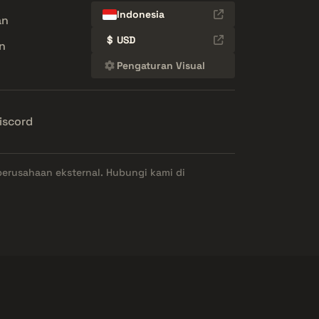
Indonesia
an
$
USD
n
Pengaturan Visual
iscord
perusahaan eksternal. Hubungi kami di