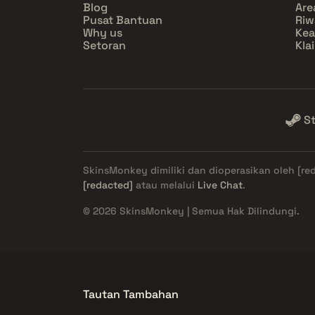
Blog
Are
Pusat Bantuan
Riw
Why us
Ke
Setoran
Kla
S
SkinsMonkey dimiliki dan dioperasikan oleh
[re
[redacted]
atau melalui
Live Chat
.
© 2026 SkinsMonkey | Semua Hak Dilindungi.
Tautan Tambahan