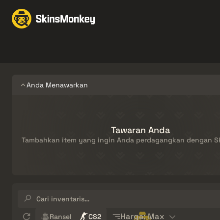
Perdagangan Skin
Ma
Knives
Gloves
Pistols
Rifles
Anda Menawarkan
Tawaran Anda
Tambahkan item yang ingin Anda perdagangkan dengan 
Cari
inventaris…
Sort
Harga: Max
Ransel
CS2