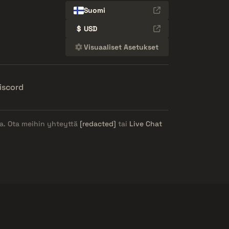
Suomi
$
USD
Visuaaliset Asetukset
iscord
ja. Ota meihin yhteyttä
[redacted]
tai
Live Chat