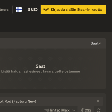
tners
$ USD
Kirjaudu sisään Steamin kautta
Containers
Music Kits
Pins
Patches
Saat
Saat
Lisää haluamasi esineet tavaraluettelostamme
losta…
Sort
Hinta: Max
CS2