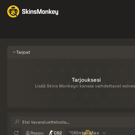
Vaihda skinejä
Marke
Knives
Gloves
Pistols
Rifles
Tarjoat
Tarjouksesi
Lisää Skins Monkeyn kanssa vaihdettavat esine
Etsi
tavaraluettelosta…
Sort
Hinta: Max
Reppu
CS2