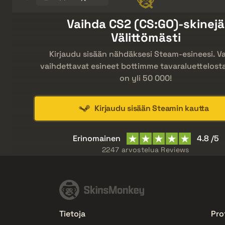
Vaihda CS2 (CS:GO)-skinejä
Välittömästi
Kirjaudu sisään nähdäksesi Steam-esineesi. Va
vaihdettavat esineet bottimme tavaraluettelosta 
on yli 50 000!
Kirjaudu sisään Steamin kautta
Erinomainen
4.8 /5
2247 arvostelua
Reviews
Tietoja
Prof