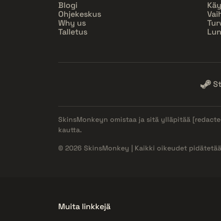
Blogi
Käy
Ohjekeskus
Vai
Why us
Tur
Talletus
Lun
S
SkinsMonkeyn omistaa ja sitä ylläpitää
[redacte
kautta.
© 2026 SkinsMonkey | Kaikki oikeudet pidätetää
Muita linkkejä