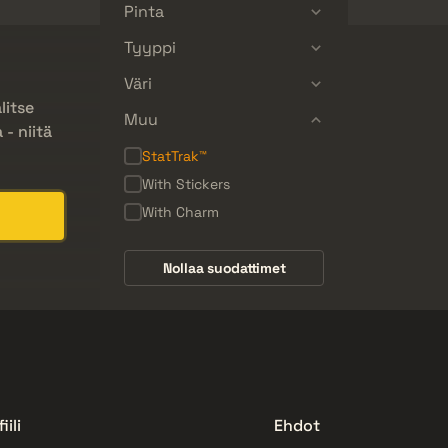
Pinta
Tyyppi
Väri
litse
Muu
- niitä
StatTrak™
With Stickers
With Charm
Nollaa suodattimet
iili
Ehdot