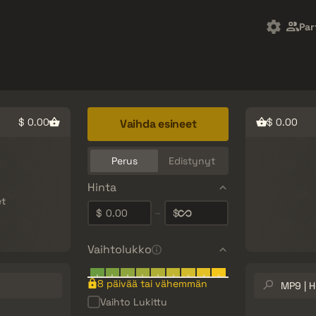
t
Ilmaislahjat
Ohjekeskus
Lisää
Par
SMGs
Heavy
Charms
Agents
$ 0.00
$ 0.00
Vaihda esineet
Perus
Edistynyt
Hinta
et
0.00
–
$
$
Vaihtolukko
Etsi
8 päivää tai vähemmän
tavaraluette
Vaihto Lukittu