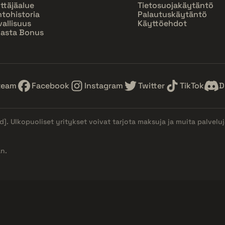
ttäjäalue
Tietosuojakäytäntö
htohistoria
Palautuskäytäntö
vallisuus
Käyttöehdot
asta Bonus
team
Facebook
Instagram
Twitter
TikTok
D
d]
. Ulkopuoliset yritykset voivat tarjota maksuja ja muita palvelu
n.