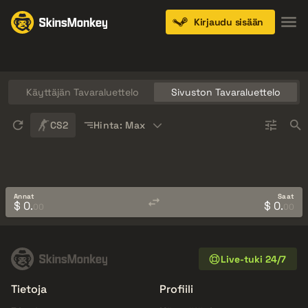
Kirjaudu sisään
Knives
Gloves
Pistols
Rifles
SMGs
Käyttäjän Tavaraluettelo
Sivuston Tavaraluettelo
Sort
CS2
Hinta: Max
Annat
Saat
$ 0.
$ 0.
00
00
Live-tuki 24/7
Tietoja
Profiili