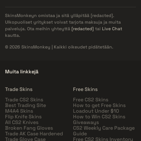
SkinsMonkeyn omistaa ja sitä ylläpitää
[redacted]
.
Ulkopuoliset yritykset voivat tarjota maksuja ja muita
palveluja. Ota meihin yhteyttä
[redacted]
tai
Live Chat
kautta.
© 2026 SkinsMonkey | Kaikki oikeudet pidätetään.
Muita linkkejä
Trade Skins
Free Skins
Trade CS2 Skins
Free CS2 Skins
Best Trading Site
How to get Free Skins
M4A4 Skins
Loadout Under $10
Flip Knife Skins
How to Win CS2 Skins
All CS2 Knives
Giveaways
Broken Fang Gloves
CS2 Weekly Care Package
Trade AK Case Hardened
Guide
Trade Glove Case
Free CS2 Skins Inventory