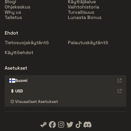
Blogi
Käyttäjäalue
Ohjekeskus
Vaihtohistoria
Why us
Turvallisuus
Talletus
Lunasta Bonus
Ehdot
Tietosuojakäytäntö
Palautuskäytäntö
Käyttöehdot
Asetukset
Suomi
$
USD
Visuaaliset Asetukset