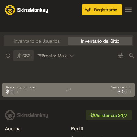
Registrarse
Knives
Gloves
Pistols
Rifles
SMGs
Inventario de Usuarios
Inventario del Sitio
Sort
CS2
Precio: Max
Vas a proporcionar
Vas a recibir
$ 0.
$ 0.
00
00
Asistencia 24/7
Acerca
Perfil