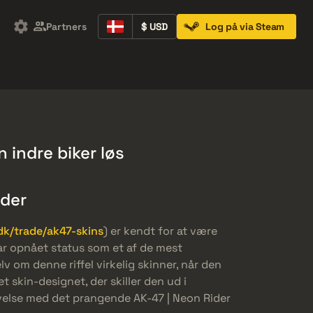
Partners
$ USD
Log på via Steam
Containers
Music Kits
Pins
Patches
n indre biker løs
ider
k/trade/ak47-skins
) er kendt for at være
har opnået status som et af de mest
lv om denne riffel virkelig skinner, når den
t skin-designet, der skiller den ud i
evelse med det prangende AK-47 | Neon Rider