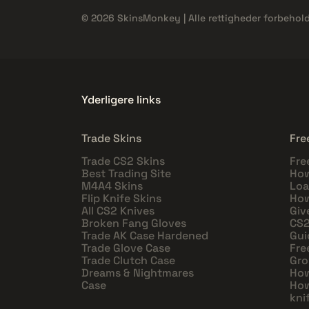
© 2026 SkinsMonkey | Alle rettigheder forbehold
Yderligere links
Trade Skins
Fre
Trade CS2 Skins
Fre
Best Trading Site
How
M4A4 Skins
Loa
Flip Knife Skins
How
All CS2 Knives
Giv
Broken Fang Gloves
CS2
Trade AK Case Hardened
Gui
Trade Glove Case
Fre
Trade Clutch Case
Gro
Dreams & Nightmares
How
Case
How
kni