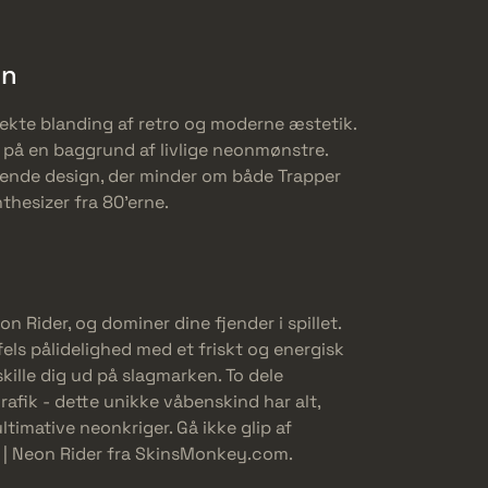
en
ekte blanding af retro og moderne æstetik.
n på en baggrund af livlige neonmønstre.
dende design, der minder om både Trapper
hesizer fra 80’erne.
n Rider, og dominer dine fjender i spillet.
fels pålidelighed med et friskt og energisk
 skille dig ud på slagmarken. To dele
rafik - dette unikke våbenskind har alt,
 ultimative neonkriger. Gå ikke glip af
7 | Neon Rider fra SkinsMonkey.com.