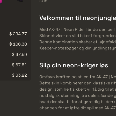
skin.
Velkommen til neonjungl
Med AK-47 | Neon Rider får du den perf
$ 294.77
Skinnet viser en vild biker i forgrunde
Denne kombination skaber et iøjnefal
$ 106.38
Keeper-notesbøger og din yndlingssynt
$ 67.59
Slip din neon-kriger løs
$ 67.51
$ 63.22
Omfavn kraften og stilen fra AK-47 | Neo
Dette skin kombinerer den klassiske rif
design, som helt sikkert vil få dig til at
nostalgisk stemning, tre dele slående g
hvad der skal til for at gøre dig til den
chancen for at løfte dit spil med AK-4