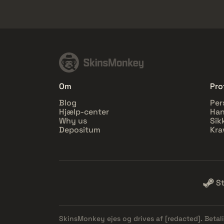
Om
Prof
Blog
Per
Hjælp-center
Han
Why us
Sik
Depositum
Kra
S
SkinsMonkey ejes og drives af
[redacted]
. Beta