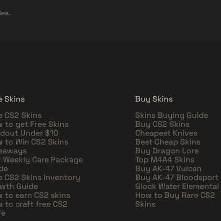
es.
e Skins
Buy Skins
e CS2 Skins
Skins Buying Guide
 to get Free Skins
Buy CS2 Skins
dout Under $10
Cheapest Knives
 to Win CS2 Skins
Best Cheap Skins
eaways
Buy Dragon Lore
 Weekly Care Package
Top M4A4 Skins
de
Buy AK-47 Vulcan
e CS2 Skins Inventory
Buy AK-47 Bloodsport
wth Guide
Glock Water Elemental
 to earn CS2 skins
How to Buy Rare CS2
 to craft free CS2
Skins
fe