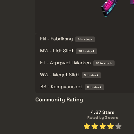
FN - Fabriksny
4 in stock
MW - Lidt Slidt
28 in stock
FT - Afprøvet i Marken
93 in stock
WW - Meget Slidt
5 in stock
BS - Kampvansiret
6 in stock
Community Rating
4.67 Stars
Rated by 3 users