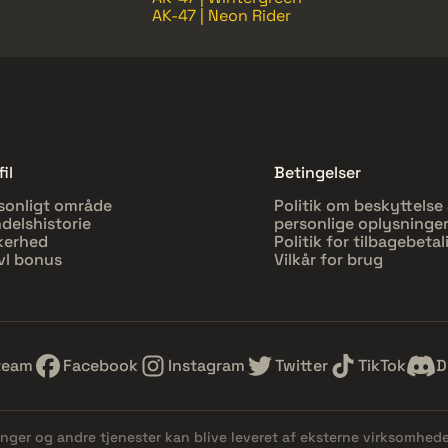
AK-47 | Neon Rider
il
Betingelser
sonligt område
Politik om beskyttelse 
delshistorie
personlige oplysninge
kerhed
Politik for tilbagebetal
vl bonus
Vilkår for brug
team
Facebook
Instagram
Twitter
TikTok
D
linger og andre tjenester kan blive leveret af eksterne virksomhed