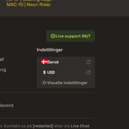
MAC-10 | Neon Rider
Live support 24/7
Indstillinger
af
Dansk
r
ing
$
USD
Visuelle indstillinger
iscord
er. Kontakt os på
[redacted]
eller via
Live Chat
.