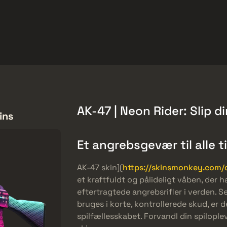
et
Gratis tilbud
Hjælp-center
Mere
SMGs
Heavy
Charms
Agents
AK-47 | Neon Rider: Slip di
ins
Et angrebsgevær til alle t
AK-47 skin](
https://skinsmonkey.com/d
et kraftfuldt og pålideligt våben, der 
eftertragtede angrebsrifler i verden. Se
bruges i korte, kontrollerede skud, er de
spilfællesskabet. Forvandl din spilopl