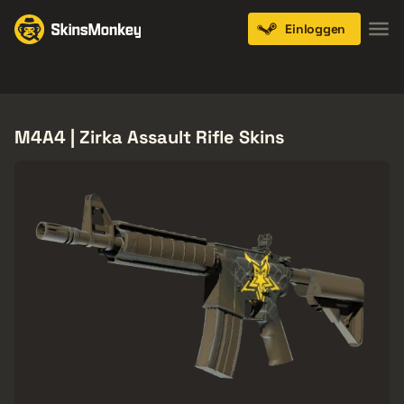
Einloggen
Knives
Gloves
Pistols
Rifles
SMGs
M4A4 | Zirka Assault Rifle Skins