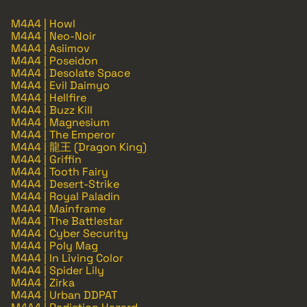
M4A4 | Howl
M4A4 | Neo-Noir
M4A4 | Asiimov
M4A4 | Poseidon
M4A4 | Desolate Space
M4A4 | Evil Daimyo
M4A4 | Hellfire
M4A4 | Buzz Kill
M4A4 | Magnesium
M4A4 | The Emperor
M4A4 | 龍王 (Dragon King)
M4A4 | Griffin
M4A4 | Tooth Fairy
M4A4 | Desert-Strike
M4A4 | Royal Paladin
M4A4 | Mainframe
M4A4 | The Battlestar
M4A4 | Cyber Security
M4A4 | Poly Mag
M4A4 | In Living Color
M4A4 | Spider Lily
M4A4 | Zirka
M4A4 | Urban DDPAT