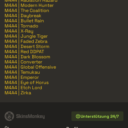
M4A4 | Radiation Hazard
M4A4 | Modern Hunter
M4A4 | The Coalition
M4A4 | Daybreak
M4A4 | Bullet Rain
M4A4 | Tornado
M4A4 | X-Ray
M4A4 | Jungle Tiger
M4A4 | Faded Zebra
M4A4 | Desert Storm
M4A4 | Red DDPAT
M4A4 | Dark Blossom
M4A4 | Converter
M4A4 | Global Offensive
M4A4 | Temukau
M4A4 | Emperor
M4A4 | Eye of Horus
M4A4 | Etch Lord
M4A4 | Zirka
Unterstützung 24/7